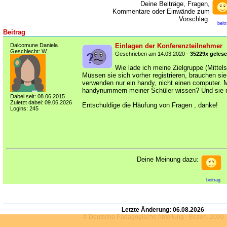
Deine Beiträge, Fragen,
Kommentare oder Einwände zum
Vorschlag:
beit
Beitrag
Dalcomune Daniela
Einlagen der Konferenzteilnehmer
Geschlecht: W
Geschrieben am 14.03.2020 -
35229x geles
Wie lade ich meine Zielgruppe (Mittel
Müssen sie sich vorher registrieren, brauchen sie
verwenden nur ein handy, nicht einen computer. 
handynummern meiner Schüler wissen? Und sie
Dabei seit: 08.06.2015
Zuletzt dabei: 09.06.2026
Entschuldige die Häufung von Fragen , danke!
Logins: 245
Deine Meinung dazu:
beitrag
Letzte Änderung:
06.08.2026
© Deutsche Pädagogische Abteilung - Bozen. 2000 