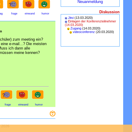
Neuanmeldung
Diskussion
rag
frage
einwand
humor
Jitsi
(13.03.2020)
Einlagen der Konferenzteilnehmer
(14.03.2020)
Zugang
(14.03.2020)
en
videoconferenz
(20.03.2020)
schüler) zum meeting ein?
 eine e-mail...? Die meisten
Muss ich dann alle
 müssen meine kennen?
frage
einwand
humor
-
2026