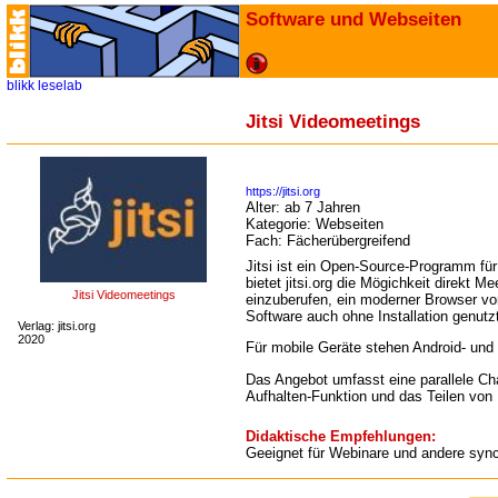
Software und Webseiten
blikk
leselab
Jitsi Videomeetings
https://jitsi.org
Alter:
ab 7 Jahren
Kategorie:
Webseiten
Fach:
Fächerübergreifend
Jitsi ist ein Open-Source-Programm fü
bietet jitsi.org die Mögichkeit direkt M
Jitsi Videomeetings
einzuberufen, ein moderner Browser vo
Software auch ohne Installation genutz
Verlag: jitsi.org
2020
Für mobile Geräte stehen Android- und
Das Angebot umfasst eine parallele Ch
Aufhalten-Funktion und das Teilen von 
Didaktische Empfehlungen:
Geeignet für Webinare und andere syn