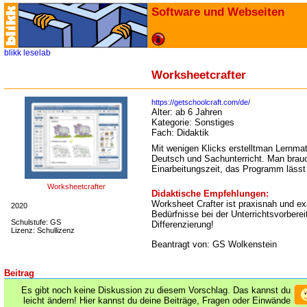
Software und Webseiten
blikk
leselab
Worksheetcrafter
https://getschoolcraft.com/de/
Alter:
ab 6 Jahren
Kategorie:
Sonstiges
Fach:
Didaktik
Mit wenigen Klicks erstelltman Lernmat
Deutsch und Sachunterricht. Man brauc
Einarbeitungszeit, das Programm lässt 
Worksheetcrafter
Didaktische Empfehlungen:
Worksheet Crafter ist praxisnah und exa
2020
Bedürfnisse bei der Unterrichtsvorberei
Schulstufe: GS
Differenzierung!
Lizenz: Schullizenz
Beantragt von: GS Wolkenstein
Beitrag
Es gibt noch keine Diskussion zu diesem Vorschlag. Das kannst du
leicht ändern! Hier kannst du deine Beiträge, Fragen oder Einwände