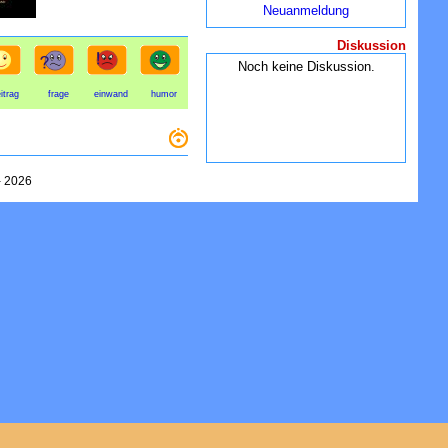
Neuanmeldung
Diskussion
Noch keine Diskussion.
itrag
frage
einwand
humor
-
2026