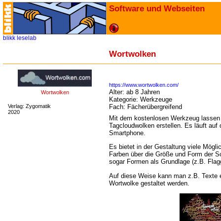
Software und Webseiten
blikk
leselab
Wortwolken
https://www.wortwolken.com/
Alter:
ab 8 Jahren
Wortwolken
Kategorie:
Werkzeuge
Verlag: Zygomatik
Fach:
Fächerübergreifend
2020
Mit dem kostenlosen Werkzeug lassen
Tagcloudwolken erstellen. Es läuft auf
Smartphone.
Es bietet in der Gestaltung viele Mögli
Farben über die Größe und Form der Sch
sogar Formen als Grundlage (z.B. Flag
Auf diese Weise kann man z.B. Texte e
Wortwolke gestaltet werden.