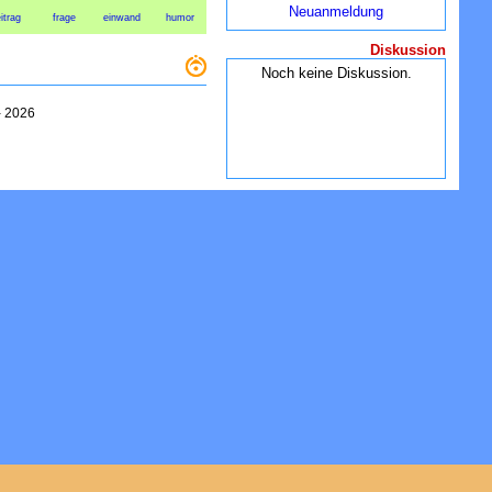
Neuanmeldung
itrag
frage
einwand
humor
Diskussion
Noch keine Diskussion.
-
2026