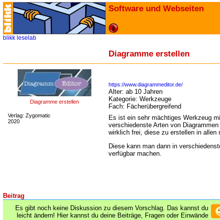
Software und Webseiten
blikk
leselab
Diagramme erstellen
https://www.diagrammeditor.de/
Alter:
ab 10 Jahren
Kategorie:
Werkzeuge
Diagramme erstellen
Fach:
Fächerübergreifend
Verlag: Zygomatic
Es ist ein sehr mächtiges Werkzeug mi
2020
verschiedenste Arten von Diagrammen z
wirklich frei, diese zu erstellen in all
Diese kann man dann in verschiedenst
verfügbar machen.
Beitrag
Es gibt noch keine Diskussion zu diesem Vorschlag. Das kannst du
leicht ändern! Hier kannst du deine Beiträge, Fragen oder Einwände