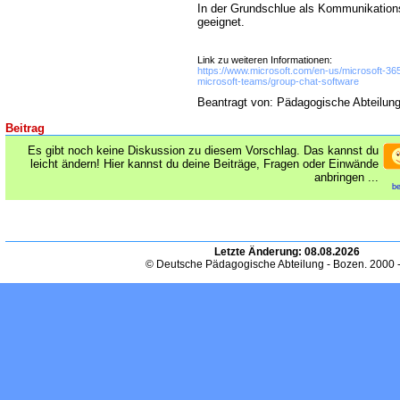
In der Grundschlue als Kommunikations
geeignet.
Link zu weiteren Informationen:
https://www.microsoft.com/en-us/microsoft-365
microsoft-teams/group-chat-software
Beantragt von: Pädagogische Abteilun
Beitrag
Es gibt noch keine Diskussion zu diesem Vorschlag. Das kannst du
leicht ändern! Hier kannst du deine Beiträge, Fragen oder Einwände
anbringen ...
be
Letzte Änderung:
08.08.2026
© Deutsche Pädagogische Abteilung - Bozen. 2000 