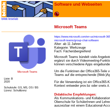
Software und Webseiten
blikk
leselab
Microsoft Teams
https://www.microsoft.com/en-us/microsoft-365
microsoft-teams/group-chat-software
Alter:
ab 11 Jahren
Kategorie:
Werkzeuge
Fach:
Fächerübergreifend
Microsoft Teams bündelt viele Angebot
ergänzt sie durch Videomeeting-Funkti
können verschiedene Apps eingebunde
Um die Funktinen der Office365-Teile vo
Microsoft Teams
Teams auf die entsprechende (Web-)A
Liste: B
Für die Verwendung ist ein Office365-K
2020
Kontext entweder prov.bz oder snets.it.
Schulstufe: GS, MS, OS / BS
Lizenz: Schullizenz
Didaktische Empfehlungen:
Als Kommunikations- und Kollaborations
Oberschule für SchülerInnen und Lehrer
auszeizbar mit einem Educational-Accou