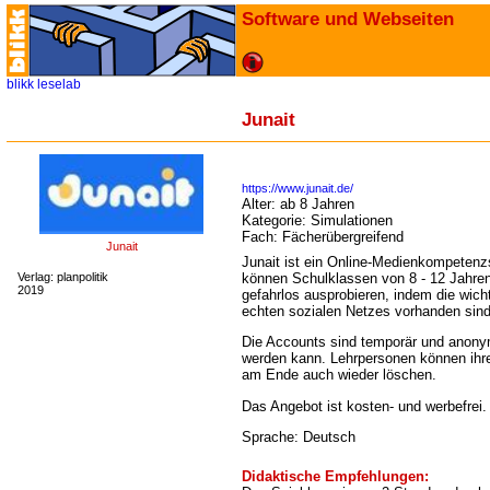
Software und Webseiten
blikk
leselab
Junait
https://www.junait.de/
Alter:
ab 8 Jahren
Kategorie:
Simulationen
Fach:
Fächerübergreifend
Junait
Junait ist ein Online-Medienkompetenzsp
Verlag: planpolitik
können Schulklassen von 8 - 12 Jahren
2019
gefahrlos ausprobieren, indem die wich
echten sozialen Netzes vorhanden sind
Die Accounts sind temporär und anony
werden kann. Lehrpersonen können ihr
am Ende auch wieder löschen.
Das Angebot ist kosten- und werbefrei.
Sprache: Deutsch
Didaktische Empfehlungen: