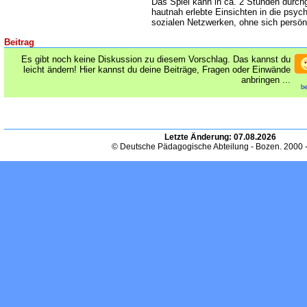
Das Spiel kann in ca. 2 Stunden durchg
hautnah erlebte Einsichten in die ps
sozialen Netzwerken, ohne sich persön
Beitrag
Es gibt noch keine Diskussion zu diesem Vorschlag. Das kannst du
leicht ändern! Hier kannst du deine Beiträge, Fragen oder Einwände
anbringen ...
be
Letzte Änderung:
07.08.2026
© Deutsche Pädagogische Abteilung - Bozen. 2000 