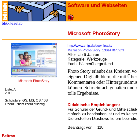
Software und Webseiten
blikk
leselab
Microsoft PhotoStory
http://www.chip.de/downloads/
Microsoft-Photo-Story_13014707.html
Alter:
ab 6 Jahren
Kategorie:
Werkzeuge
Fach:
Fächerübergreifend
Photo Story erlaubt das Kreieren v
eigenen Digitalbildern, die mit Übe
Microsoft PhotoStory
Kommentaren oder Hintergrundmus
können. Sehr einfach gehalten und 
Liste: A
tolle Ergebnisse.
2012
Schulstufe: GS, MS, OS / BS
Lizenz: Nicht lizenzpflichtig
Didaktische Empfehlungen:
Für Schüler der Grund- und Mittelschu
einfach zu handhaben ist und es keiner
Die erstellten Diashows liefern beeind
Beantragt von: T110
Beitrag