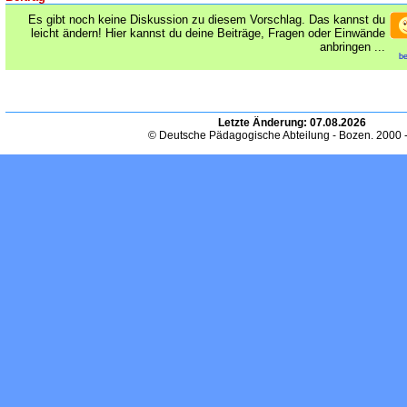
Es gibt noch keine Diskussion zu diesem Vorschlag. Das kannst du
leicht ändern! Hier kannst du deine Beiträge, Fragen oder Einwände
anbringen ...
be
Letzte Änderung:
07.08.2026
© Deutsche Pädagogische Abteilung - Bozen. 2000 