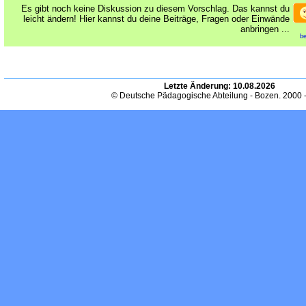
Es gibt noch keine Diskussion zu diesem Vorschlag. Das kannst du
leicht ändern! Hier kannst du deine Beiträge, Fragen oder Einwände
anbringen ...
be
Letzte Änderung:
10.08.2026
© Deutsche Pädagogische Abteilung - Bozen. 2000 