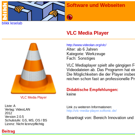
Software und Webseiten
blikk
leselab
VLC Media Player
http://www.videolan.org/vlc/
Alter:
ab 6 Jahren
Kategorie:
Werkzeuge
Fach:
Sonstiges
VLC Mediaplayer spielt alle gängigen 
Videodateien ab. Das Programm hat ein
Die Möglichkeiten die der Player insbe
reichen schon fast an professionelle
Didaktische Empfehlungen:
keine
VLC Media Player
Liste: A
Link zu weiteren Informationen:
Verlag: VideoLAN
http://vlc-media-player.softonic.de/
2012
Version 2.0.5
Beantragt von: Bereich Innovation und
Schulstufe: GS, MS, OS / BS
Lizenz: Nicht lizenzpflichtig
Beitrag