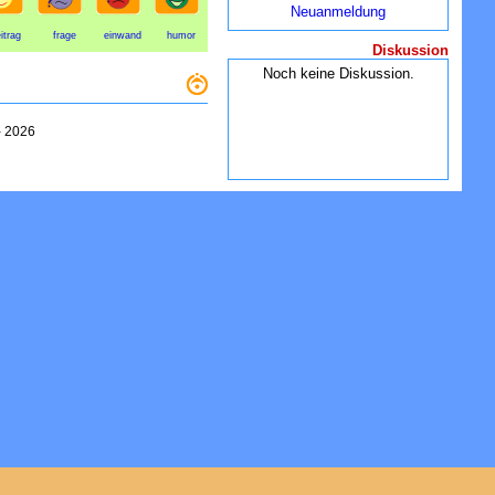
Neuanmeldung
itrag
frage
einwand
humor
Diskussion
Noch keine Diskussion.
-
2026