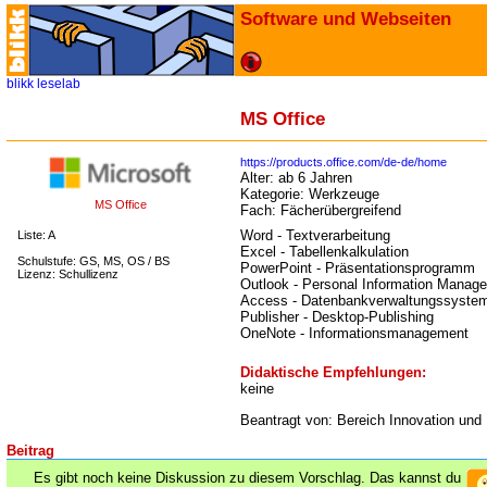
Software und Webseiten
blikk
leselab
MS Office
https://products.office.com/de-de/home
Alter:
ab 6 Jahren
Kategorie:
Werkzeuge
MS Office
Fach:
Fächerübergreifend
Word - Textverarbeitung
Liste: A
Excel - Tabellenkalkulation
Schulstufe: GS, MS, OS / BS
PowerPoint - Präsentationsprogramm
Lizenz: Schullizenz
Outlook - Personal Information Manage
Access - Datenbankverwaltungssyste
Publisher - Desktop-Publishing
OneNote - Informationsmanagement
Didaktische Empfehlungen:
keine
Beantragt von: Bereich Innovation und
Beitrag
Es gibt noch keine Diskussion zu diesem Vorschlag. Das kannst du