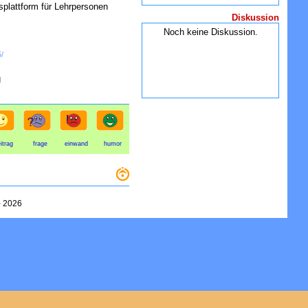
plattform für Lehrpersonen
Diskussion
Noch keine Diskussion.
/
g
itrag
frage
einwand
humor
-
2026