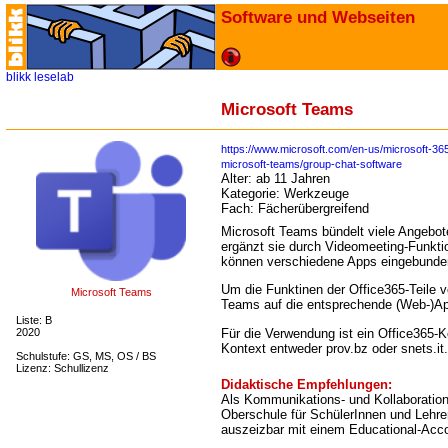
Software und Webseiten
blikk
leselab
Microsoft Teams
https://www.microsoft.com/en-us/microsoft-365
microsoft-teams/group-chat-software
Alter:
ab 11 Jahren
Kategorie:
Werkzeuge
Fach:
Fächerübergreifend
Microsoft Teams bündelt viele Angebot
ergänzt sie durch Videomeeting-Funkti
können verschiedene Apps eingebunde
Um die Funktinen der Office365-Teile vo
Microsoft Teams
Teams auf die entsprechende (Web-)A
Liste: B
Für die Verwendung ist ein Office365-K
2020
Kontext entweder prov.bz oder snets.it.
Schulstufe: GS, MS, OS / BS
Lizenz: Schullizenz
Didaktische Empfehlungen:
Als Kommunikations- und Kollaborations
Oberschule für SchülerInnen und Lehrer
auszeizbar mit einem Educational-Accou