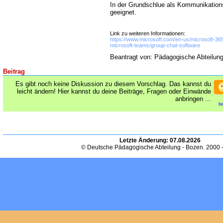
In der Grundschlue als Kommunikations
geeignet.
Link zu weiteren Informationen:
https://www.microsoft.com/en-us/microsoft-365
microsoft-teams/group-chat-software
Beantragt von: Pädagogische Abteilun
Beitrag
Es gibt noch keine Diskussion zu diesem Vorschlag. Das kannst du
leicht ändern! Hier kannst du deine Beiträge, Fragen oder Einwände
anbringen ...
be
Letzte Änderung:
07.08.2026
© Deutsche Pädagogische Abteilung - Bozen. 2000 