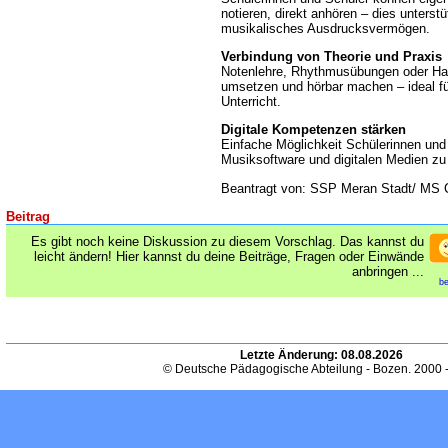
notieren, direkt anhören – dies unterstü
musikalisches Ausdrucksvermögen.
Verbindung von Theorie und Praxis
Notenlehre, Rhythmusübungen oder Har
umsetzen und hörbar machen – ideal fü
Unterricht.
Digitale Kompetenzen stärken
Einfache Möglichkeit Schülerinnen un
Musiksoftware und digitalen Medien zu
Beantragt von: SSP Meran Stadt/ MS 
Beitrag
Es gibt noch keine Diskussion zu diesem Vorschlag. Das kannst du
leicht ändern! Hier kannst du deine Beiträge, Fragen oder Einwände
anbringen ...
be
Letzte Änderung:
08.08.2026
© Deutsche Pädagogische Abteilung - Bozen. 2000 