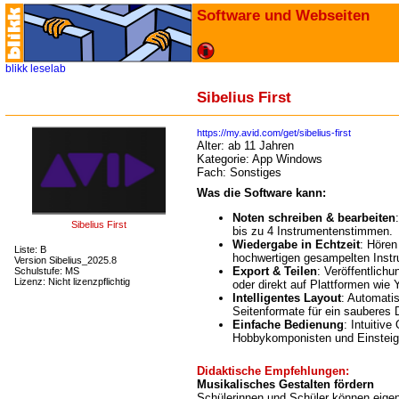
Software und Webseiten
blikk
leselab
Sibelius First
https://my.avid.com/get/sibelius-first
Alter:
ab 11 Jahren
Kategorie:
App Windows
Fach:
Sonstiges
Was die Software kann:
Noten schreiben & bearbeiten
Sibelius First
bis zu 4 Instrumentenstimmen.
Wiedergabe in Echtzeit
: Hören
Liste: B
hochwertigen gesampelten Inst
Version Sibelius_2025.8
Export & Teilen
: Veröffentlich
Schulstufe: MS
Lizenz: Nicht lizenzpflichtig
oder direkt auf Plattformen wi
Intelligentes Layout
: Automati
Seitenformate für ein sauberes 
Einfache Bedienung
: Intuitive
Hobbykomponisten und Einsteig
Didaktische Empfehlungen:
Musikalisches Gestalten fördern
Schülerinnen und Schüler können eige