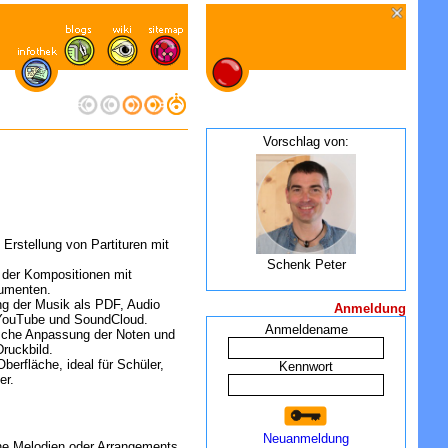
Vorschlag von:
: Erstellung von Partituren mit
Schenk Peter
 der Kompositionen mit
rumenten.
ung der Musik als PDF, Audio
Anmeldung
e YouTube und SoundCloud.
Anmeldename
sche Anpassung der Noten und
Druckbild.
 Oberfläche, ideal für Schüler,
Kennwort
er.
Neuanmeldung
ne Melodien oder Arrangements