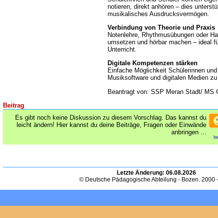
notieren, direkt anhören – dies unterstü
musikalisches Ausdrucksvermögen.
Verbindung von Theorie und Praxis
Notenlehre, Rhythmusübungen oder Har
umsetzen und hörbar machen – ideal fü
Unterricht.
Digitale Kompetenzen stärken
Einfache Möglichkeit Schülerinnen un
Musiksoftware und digitalen Medien zu
Beantragt von: SSP Meran Stadt/ MS 
Beitrag
Es gibt noch keine Diskussion zu diesem Vorschlag. Das kannst du
leicht ändern! Hier kannst du deine Beiträge, Fragen oder Einwände
anbringen ...
be
Letzte Änderung:
06.08.2026
© Deutsche Pädagogische Abteilung - Bozen. 2000 