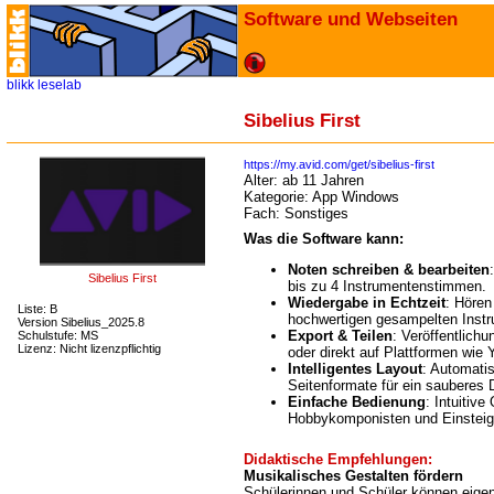
Software und Webseiten
blikk
leselab
Sibelius First
https://my.avid.com/get/sibelius-first
Alter:
ab 11 Jahren
Kategorie:
App Windows
Fach:
Sonstiges
Was die Software kann:
Noten schreiben & bearbeiten
Sibelius First
bis zu 4 Instrumentenstimmen.
Wiedergabe in Echtzeit
: Hören
Liste: B
hochwertigen gesampelten Inst
Version Sibelius_2025.8
Export & Teilen
: Veröffentlich
Schulstufe: MS
Lizenz: Nicht lizenzpflichtig
oder direkt auf Plattformen wi
Intelligentes Layout
: Automati
Seitenformate für ein sauberes 
Einfache Bedienung
: Intuitive
Hobbykomponisten und Einsteig
Didaktische Empfehlungen:
Musikalisches Gestalten fördern
Schülerinnen und Schüler können eige