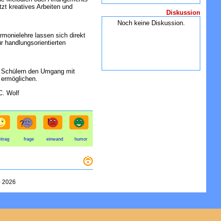
tzt kreatives Arbeiten und
Diskussion
Noch keine Diskussion.
monielehre lassen sich direkt
r handlungsorientierten
d Schülern den Umgang mit
 ermöglichen.
C. Wolf
itrag
frage
einwand
humor
-
2026