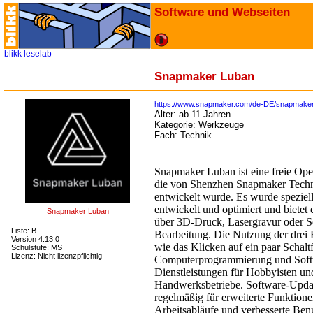
Software und Webseiten
blikk
leselab
Snapmaker Luban
https://www.snapmaker.com/de-DE/snapmaker
Alter:
ab 11 Jahren
Kategorie:
Werkzeuge
Fach:
Technik
Snapmaker Luban ist eine freie O
die von Shenzhen Snapmaker Techno
entwickelt wurde. Es wurde spezie
entwickelt und optimiert und bietet 
Snapmaker Luban
über 3D-Druck, Lasergravur oder 
Liste: B
Bearbeitung. Die Nutzung der drei F
Version 4.13.0
wie das Klicken auf ein paar Schalt
Schulstufe: MS
Lizenz: Nicht lizenzpflichtig
Computerprogrammierung und Soft
Dienstleistungen für Hobbyisten un
Handwerksbetriebe. Software-Upda
regelmäßig für erweiterte Funktionen
Arbeitsabläufe und verbesserte Benu