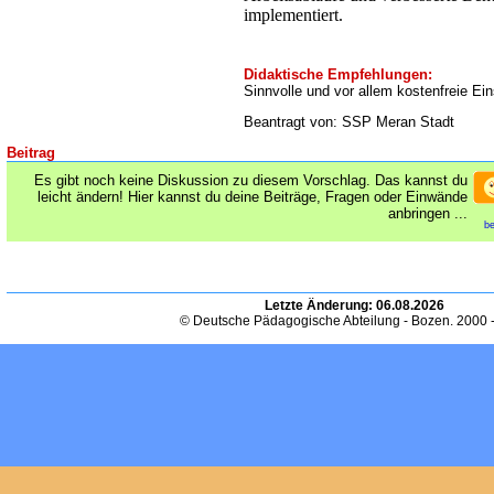
implementiert.
Didaktische Empfehlungen:
Sinnvolle und vor allem kostenfreie Ei
Beantragt von: SSP Meran Stadt
Beitrag
Es gibt noch keine Diskussion zu diesem Vorschlag. Das kannst du
leicht ändern! Hier kannst du deine Beiträge, Fragen oder Einwände
anbringen ...
be
Letzte Änderung:
06.08.2026
© Deutsche Pädagogische Abteilung - Bozen. 2000 