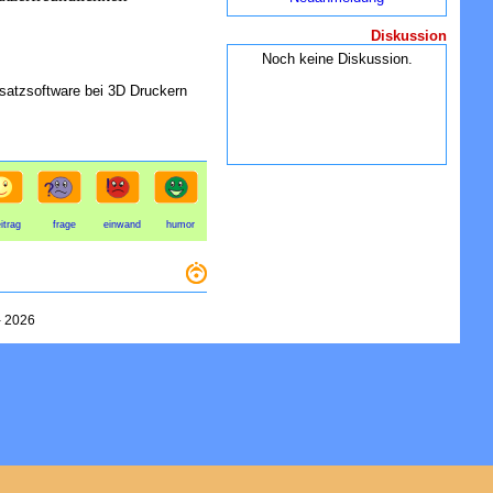
Diskussion
Noch keine Diskussion.
nsatzsoftware bei 3D Druckern
itrag
frage
einwand
humor
-
2026