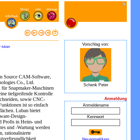
Vorschlag von:
-luban
pen Source CAM-Software,
logies Co., Ltd.
Schenk Peter
ll für Snapmaker-Maschinen
eine tiefgreifende Kontrolle
Anmeldung
Schneiden, sowie CNC-
unktionen ist so einfach
Anmeldename
flächen. Luban bietet
ware-Design-
Kennwort
d Profis in Heim- und
tes und -Wartung werden
, rationalisierte
tzerfreundlichkeit
Neuanmeldung