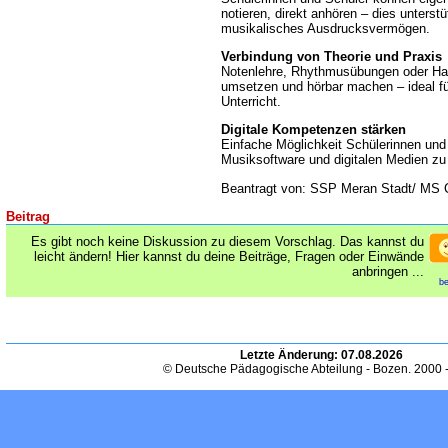
notieren, direkt anhören – dies unterstü
musikalisches Ausdrucksvermögen.
Verbindung von Theorie und Praxis
Notenlehre, Rhythmusübungen oder Har
umsetzen und hörbar machen – ideal fü
Unterricht.
Digitale Kompetenzen stärken
Einfache Möglichkeit Schülerinnen un
Musiksoftware und digitalen Medien zu
Beantragt von: SSP Meran Stadt/ MS 
Beitrag
Es gibt noch keine Diskussion zu diesem Vorschlag. Das kannst du
leicht ändern! Hier kannst du deine Beiträge, Fragen oder Einwände
anbringen ...
be
Letzte Änderung:
07.08.2026
© Deutsche Pädagogische Abteilung - Bozen. 2000 