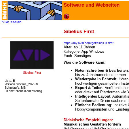
Software und Webseiten
blikk
leselab
Sibelius First
https://my.avid.com/get/sibelius-first
Alter:
ab 11 Jahren
Kategorie:
App Windows
Fach:
Sonstiges
Was die Software kann:
Noten schreiben & bearbeiten
Sibelius First
bis zu 4 Instrumentenstimmen.
Wiedergabe in Echtzeit
: Hören
Liste: B
hochwertigen gesampelten Inst
Version Sibelius_2025.8
Export & Teilen
: Veröffentlich
Schulstufe: MS
Lizenz: Nicht lizenzpflichtig
oder direkt auf Plattformen wi
Intelligentes Layout
: Automati
Seitenformate für ein sauberes 
Einfache Bedienung
: Intuitive
Hobbykomponisten und Einsteig
Didaktische Empfehlungen:
Musikalisches Gestalten fördern
Schülerinnen und Schüler können eige