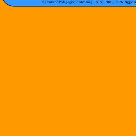
© Deutsche Pädagogische Abteilung - Bozen 2000 -
2026
.
Aggiorn