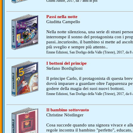
Giunti Junior, 2017, da 7 anni in poi
Passi nella notte
Giuditta Campello
Nella notte silenziosa, una serie di strani pers
interrompe il sonno del protagonista con i prop
passi..incuriosito, il bambino si mette ad asco
più sveglio e sempre più attento..
Emme Edizioni, San Dorligo della Valle (Trieste), 2017, da 8 
I bottoni del principe
Stefano Bordiglioni
Il principe Carlo, il protagonista di questa brev
dovrà imparare a guardare oltre l'apparenza pe
godere della magia dei suoi nuovi bottoni.
Emme Edizioni, San Dorligo della Valle (Trieste), 2017, da 6 
Il bambino sottovuoto
Christine Nöstlinger
Cosa succede quando una signora vivace e alle
regole incontra il bambino "perfetto", educato,