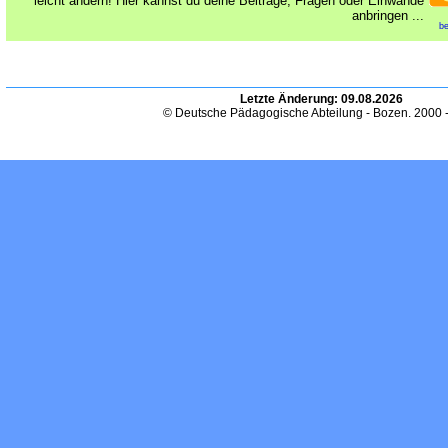
leicht ändern! Hier kannst du deine Beiträge, Fragen oder Einwände
anbringen ...
be
Letzte Änderung:
09.08.2026
© Deutsche Pädagogische Abteilung - Bozen. 2000 