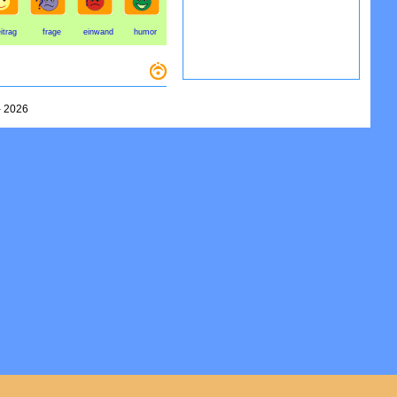
itrag
frage
einwand
humor
-
2026