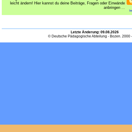
leicht ändern! Hier kannst du deine Beiträge, Fragen oder Einwände
anbringen ...
be
Letzte Änderung:
09.08.2026
© Deutsche Pädagogische Abteilung - Bozen. 2000 