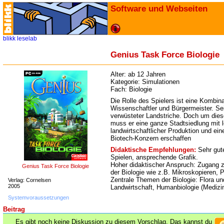
Software und Webseiten
blikk
leselab
Genius Task Force Biologie
Alter:
ab 12 Jahren
Kategorie:
Simulationen
Fach:
Biologie
Die Rolle des Spielers ist eine Kombin
Wissenschaftler und Bürgermeister. Sei
verwüsteter Landstriche. Doch um dies
muss er eine ganze Stadtsiedlung mit l
landwirtschaftlicher Produktion und ein
Biotech-Konzern erschaffen
Didaktische Empfehlungen:
Sehr gut
Spielen, ansprechende Grafik.
Hoher didaktischer Anspruch: Zugang 
Genius Task Force Biologie
der Biologie wie z.B. Mikroskopieren, 
Zentrale Themen der Biologie: Flora u
Verlag: Cornelsen
2005
Landwirtschaft, Humanbiologie (Medizin
Systemvoraussetzungen
Beitrag
Es gibt noch keine Diskussion zu diesem Vorschlag. Das kannst du