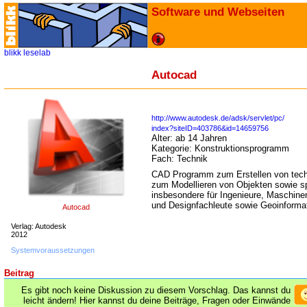
Software und Webseiten
blikk
leselab
Autocad
http://www.autodesk.de/adsk/servlet/pc/
index?siteID=403786&id=14659756
Alter:
ab 14 Jahren
Kategorie:
Konstruktionsprogramm
Fach:
Technik
CAD Programm zum Erstellen von tech
zum Modellieren von Objekten sowie sp
insbesondere für Ingenieure, Maschine
und Designfachleute sowie Geoinforma
Autocad
Verlag: Autodesk
2012
Systemvoraussetzungen
Beitrag
Es gibt noch keine Diskussion zu diesem Vorschlag. Das kannst du
leicht ändern! Hier kannst du deine Beiträge, Fragen oder Einwände