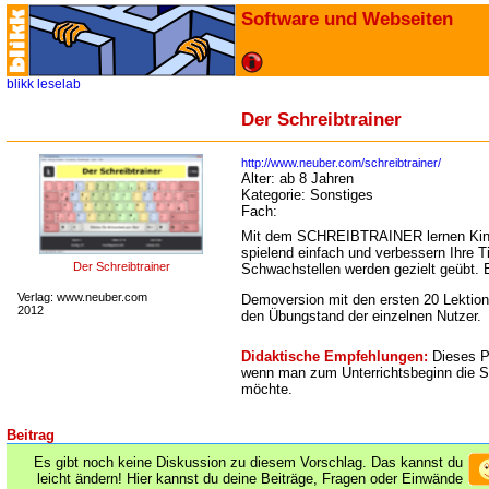
Software und Webseiten
blikk
leselab
Der Schreibtrainer
http://www.neuber.com/schreibtrainer/
Alter:
ab 8 Jahren
Kategorie:
Sonstiges
Fach:
Mit dem SCHREIBTRAINER lernen Kind
spielend einfach und verbessern Ihre T
Der Schreibtrainer
Schwachstellen werden gezielt geübt. E
Verlag: www.neuber.com
Demoversion mit den ersten 20 Lektion
2012
den Übungstand der einzelnen Nutzer.
Didaktische Empfehlungen:
Dieses P
wenn man zum Unterrichtsbeginn die Sc
möchte.
Beitrag
Es gibt noch keine Diskussion zu diesem Vorschlag. Das kannst du
leicht ändern! Hier kannst du deine Beiträge, Fragen oder Einwände