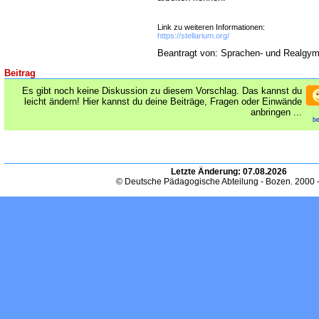
Link zu weiteren Informationen:
https://stellarium.org/
Beantragt von: Sprachen- und Realgy
Beitrag
Es gibt noch keine Diskussion zu diesem Vorschlag. Das kannst du
leicht ändern! Hier kannst du deine Beiträge, Fragen oder Einwände
anbringen ...
be
Letzte Änderung:
07.08.2026
© Deutsche Pädagogische Abteilung - Bozen. 2000 