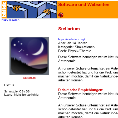
Software und Webseiten
blikk
leselab
Stellarium
https://stellarium.org/
Alter:
ab 14 Jahren
Kategorie:
Simulationen
Fach:
Physik/Chemie
Diese Software benötigen wir im Natur
Astronomie.
An unserer Schule unterrichtet ein Astr
schon getestet hat und für die Prof. u
machen möchte, damit die Naturkunde-L
Stellarium
arbeiten können.
Liste: B
Didaktische Empfehlungen:
Schulstufe: OS / BS
Diese Software benötigen wir im Natur
Lizenz: Nicht lizenzpflichtig
Astronomie.
An unserer Schule unterrichtet ein Astr
schon getestet hat und für die Prof. u
machen möchte, damit die Naturkunde-L
arbeiten können.