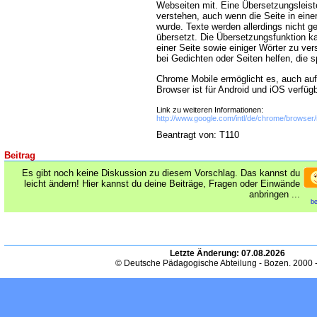
Webseiten mit. Eine Übersetzungsleiste
verstehen, auch wenn die Seite in eine
wurde. Texte werden allerdings nicht g
übersetzt. Die Übersetzungsfunktion k
einer Seite sowie einiger Wörter zu ve
bei Gedichten oder Seiten helfen, die 
Chrome Mobile ermöglicht es, auch auf
Browser ist für Android und iOS verfügb
Link zu weiteren Informationen:
http://www.google.com/intl/de/chrome/browser/
Beantragt von: T110
Beitrag
Es gibt noch keine Diskussion zu diesem Vorschlag. Das kannst du
leicht ändern! Hier kannst du deine Beiträge, Fragen oder Einwände
anbringen ...
be
Letzte Änderung:
07.08.2026
© Deutsche Pädagogische Abteilung - Bozen. 2000 