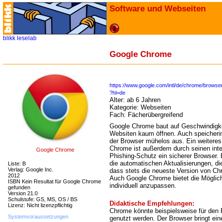
Software und Webseiten
blikk
leselab
Google Chrome
https://www.google.com/intl/de/chrome/browser
?hl=de
Alter:
ab 6 Jahren
Kategorie:
Webseiten
Fach:
Fächerübergreifend
Google Chrome baut auf Geschwindigke
Websiten kaum öffnen. Auch speicheri
der Browser mühelos aus. Ein weiteres P
Chrome ist außerdem durch seinen inte
Google Chrome
Phishing-Schutz ein sicherer Browser.
die automatischen Aktualisierungen, di
Liste: B
Verlag: Google Inc.
dass stets die neueste Version von Ch
2012
Auch Google Chrome bietet die Möglich
ISBN Kein Resultat für Google Chrome
individuell anzupassen.
gefunden
Version 21.0
Schulstufe: GS, MS, OS / BS
Didaktische Empfehlungen:
Lizenz: Nicht lizenzpflichtig
Chrome könnte beispielsweise für den 
Systemvoraussetzungen
genutzt werden. Der Browser bringt ein