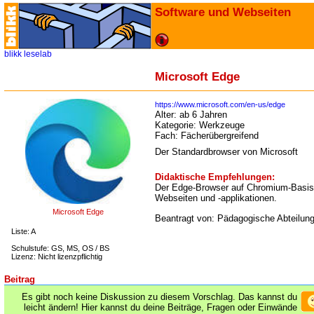
Software und Webseiten
blikk
leselab
Microsoft Edge
https://www.microsoft.com/en-us/edge
Alter:
ab 6 Jahren
Kategorie:
Werkzeuge
Fach:
Fächerübergreifend
Der Standardbrowser von Microsoft
Didaktische Empfehlungen:
Der Edge-Browser auf Chromium-Basis u
Webseiten und -applikationen.
Microsoft Edge
Beantragt von: Pädagogische Abteilun
Liste: A
Schulstufe: GS, MS, OS / BS
Lizenz: Nicht lizenzpflichtig
Beitrag
Es gibt noch keine Diskussion zu diesem Vorschlag. Das kannst du
leicht ändern! Hier kannst du deine Beiträge, Fragen oder Einwände