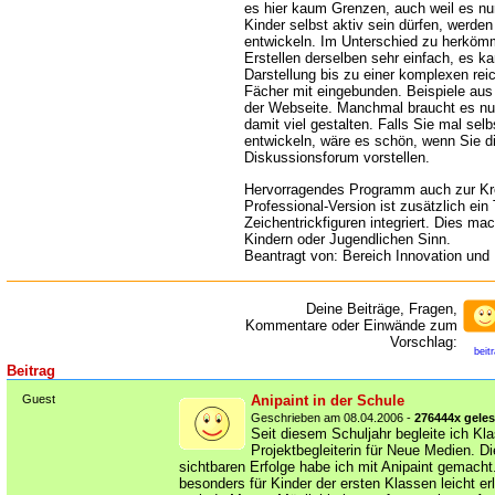
es hier kaum Grenzen, auch weil es nu
Kinder selbst aktiv sein dürfen, werden
entwickeln. Im Unterschied zu herkömm
Erstellen derselben sehr einfach, es k
Darstellung bis zu einer komplexen re
Fächer mit eingebunden. Beispiele aus 
der Webseite. Manchmal braucht es nu
damit viel gestalten. Falls Sie mal sel
entwickeln, wäre es schön, wenn Sie d
Diskussionsforum vorstellen.
Hervorragendes Programm auch zur Krea
Professional-Version ist zusätzlich ein
Zeichentrickfiguren integriert. Dies ma
Kindern oder Jugendlichen Sinn.
Beantragt von: Bereich Innovation und
Deine Beiträge, Fragen,
Kommentare oder Einwände zum
Vorschlag:
beit
Beitrag
Guest
Anipaint in der Schule
Geschrieben am 08.04.2006 -
276444x gele
Seit diesem Schuljahr begleite ich Kl
Projektbegleiterin für Neue Medien. D
sichtbaren Erfolge habe ich mit Anipaint gemach
besonders für Kinder der ersten Klassen leicht erl