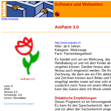
Software und Webseiten
blikk
leselab
AniPaint 3.0
http://www.anipaint.ch
Alter:
ab 6 Jahren
Kategorie:
Werkzeuge
Fach:
Fächerübergreifend
Es handelt sich um ein Werkzeug, das 
Handhabung ist und mit dem Kinder ab 
umgehen können. Darüber hinaus aber 
Niveau auch eingesetzt werden. Die Ki
Zeichnung, die dann wie ein Film ablä
und Zeichnen können auch Bilder und F
AniPaint 3.0
eingefügt werden sowie auf eine sehr e
zusätzlich noch Texte mit einem Mikro
Liste: A
kann das Ganze dann mit Musik unterl
2005
Version 3.0
Schulstufe: GS
Didaktische Empfehlungen:
Lizenz: Einzelplatz
Dieses Programm ist ein hervorragendes 
Systemvoraussetzungen
Es kann für den Sprachunterricht, den
und vor allem den Sachunterricht einge