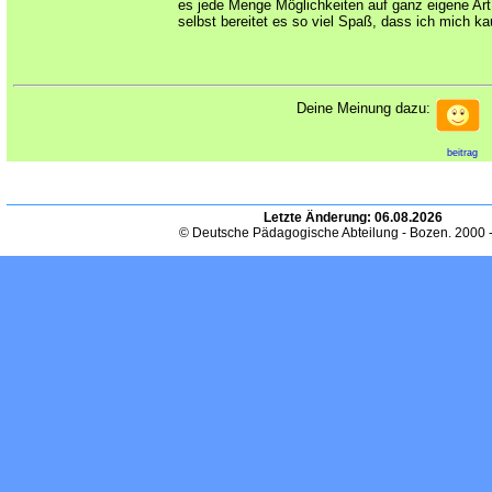
es jede Menge Möglichkeiten auf ganz eigene Art 
selbst bereitet es so viel Spaß, dass ich mich k
Deine Meinung dazu:
beitrag
Letzte Änderung:
06.08.2026
© Deutsche Pädagogische Abteilung - Bozen. 2000 