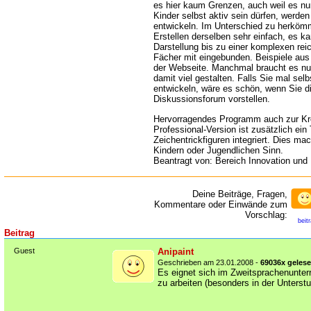
es hier kaum Grenzen, auch weil es nu
Kinder selbst aktiv sein dürfen, werden
entwickeln. Im Unterschied zu herkömm
Erstellen derselben sehr einfach, es k
Darstellung bis zu einer komplexen re
Fächer mit eingebunden. Beispiele aus 
der Webseite. Manchmal braucht es nu
damit viel gestalten. Falls Sie mal sel
entwickeln, wäre es schön, wenn Sie d
Diskussionsforum vorstellen.
Hervorragendes Programm auch zur Krea
Professional-Version ist zusätzlich ein
Zeichentrickfiguren integriert. Dies ma
Kindern oder Jugendlichen Sinn.
Beantragt von: Bereich Innovation und
Deine Beiträge, Fragen,
Kommentare oder Einwände zum
Vorschlag:
beit
Beitrag
Guest
Anipaint
Geschrieben am 23.01.2008 -
69036x geles
Es eignet sich im Zweitsprachenunter
zu arbeiten (besonders in der Unterstu