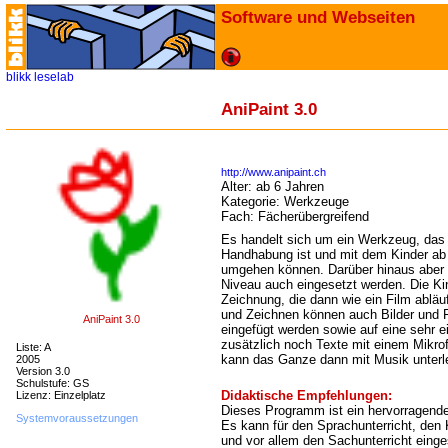
Software und Webseiten
blikk
leselab
AniPaint 3.0
http://www.anipaint.ch
Alter:
ab 6 Jahren
Kategorie:
Werkzeuge
Fach:
Fächerübergreifend
Es handelt sich um ein Werkzeug, das 
Handhabung ist und mit dem Kinder ab 
umgehen können. Darüber hinaus aber 
Niveau auch eingesetzt werden. Die Ki
Zeichnung, die dann wie ein Film ablä
und Zeichnen können auch Bilder und F
AniPaint 3.0
eingefügt werden sowie auf eine sehr e
zusätzlich noch Texte mit einem Mikro
Liste: A
kann das Ganze dann mit Musik unterl
2005
Version 3.0
Schulstufe: GS
Didaktische Empfehlungen:
Lizenz: Einzelplatz
Dieses Programm ist ein hervorragendes 
Systemvoraussetzungen
Es kann für den Sprachunterricht, den
und vor allem den Sachunterricht einge