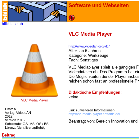
Software und Webseiten
blikk
leselab
VLC Media Player
http://www.videolan.org/vlc/
Alter:
ab 6 Jahren
Kategorie:
Werkzeuge
Fach:
Sonstiges
VLC Mediaplayer spielt alle gängigen 
Videodateien ab. Das Programm hat ein
Die Möglichkeiten die der Player insbe
reichen schon fast an professionelle
Didaktische Empfehlungen:
keine
VLC Media Player
Liste: A
Link zu weiteren Informationen:
Verlag: VideoLAN
http://vlc-media-player.softonic.de/
2012
Version 2.0.5
Beantragt von: Bereich Innovation und
Schulstufe: GS, MS, OS / BS
Lizenz: Nicht lizenzpflichtig
Beitrag