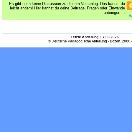
Es gibt noch keine Diskussion zu diesem Vorschlag. Das kannst du
leicht ändern! Hier kannst du deine Beiträge, Fragen oder Einwände
anbringen ...
be
Letzte Änderung:
07.08.2026
© Deutsche Pädagogische Abteilung - Bozen. 2000 