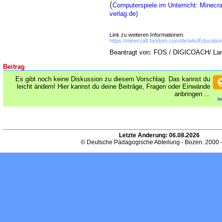
(
Computerspiele im Unterricht: Minecra
verlag.de)
Link zu weiteren Informationen:
https://minecraft.fandom.com/de/wiki/Education
Beantragt von: FOS / DIGICOACH/ La
Beitrag
Es gibt noch keine Diskussion zu diesem Vorschlag. Das kannst du
leicht ändern! Hier kannst du deine Beiträge, Fragen oder Einwände
anbringen ...
be
Letzte Änderung:
06.08.2026
© Deutsche Pädagogische Abteilung - Bozen. 2000 