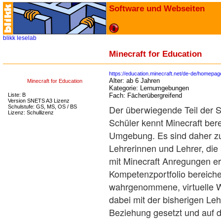
Software und Webseiten
blikk
leselab
Minecraft for Education
https://education.minecraft.net/de-de/homepag
Alter:
ab 6 Jahren
Minecraft for Education
Kategorie:
Lernumgebungen
Liste: B
Fach:
Fächerübergreifend
Version SNETS A3 Lizenz
Der überwiegende Teil der 
Schulstufe: GS, MS, OS / BS
Lizenz: Schullizenz
Schüler kennt Minecraft bere
Umgebung. Es sind daher zu
Lehrerinnen und Lehrer, die
mit Minecraft Anregungen erh
Kompetenzportfolio bereiche
wahrgenommene, virtuelle We
dabei mit der bisherigen Leh
Beziehung gesetzt und auf 