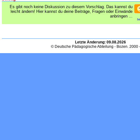
Es gibt noch keine Diskussion zu diesem Vorschlag. Das kannst du
leicht ändern! Hier kannst du deine Beiträge, Fragen oder Einwände
anbringen ...
be
Letzte Änderung:
09.08.2026
© Deutsche Pädagogische Abteilung - Bozen. 2000 