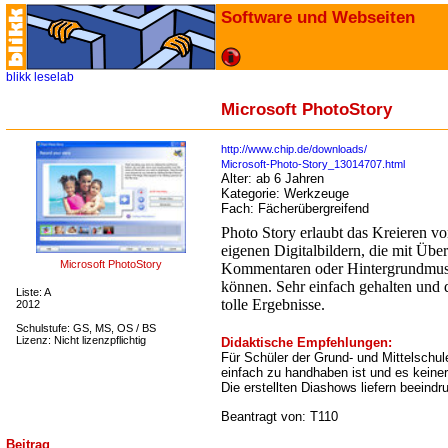
Software und Webseiten
blikk
leselab
Microsoft PhotoStory
http://www.chip.de/downloads/
Microsoft-Photo-Story_13014707.html
Alter:
ab 6 Jahren
Kategorie:
Werkzeuge
Fach:
Fächerübergreifend
Photo Story erlaubt das Kreieren v
eigenen Digitalbildern, die mit Übe
Microsoft PhotoStory
Kommentaren oder Hintergrundmus
können. Sehr einfach gehalten und 
Liste: A
tolle Ergebnisse.
2012
Schulstufe: GS, MS, OS / BS
Lizenz: Nicht lizenzpflichtig
Didaktische Empfehlungen:
Für Schüler der Grund- und Mittelschu
einfach zu handhaben ist und es keiner
Die erstellten Diashows liefern beeind
Beantragt von: T110
Beitrag