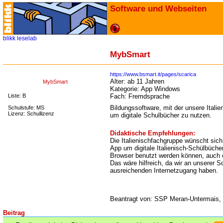
Software und Webseiten
blikk
leselab
MybSmart
https://www.bsmart.it/pages/scarica
Alter:
ab 11 Jahren
MybSmart
Kategorie:
App Windows
Liste: B
Fach:
Fremdsprache
Bildungssoftware, mit der unsere Italie
Schulstufe: MS
Lizenz: Schullizenz
um digitale Schulbücher zu nutzen.
Didaktische Empfehlungen:
Die Italienischfachgruppe wünscht sich 
App um digitale Italienisch-Schülbücher
Browser benutzt werden können, auch o
Das wäre hilfreich, da wir an unserer Sc
ausreichenden Internetzugang haben.
Beantragt von: SSP Meran-Untermais, 
Beitrag