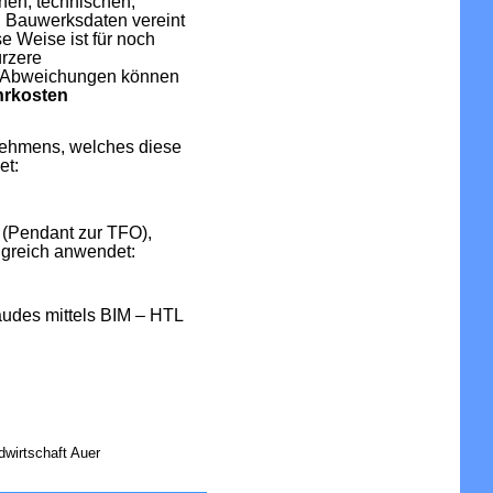
chen, technischen,
n Bauwerksdaten vereint
se Weise ist für noch
ürzere
, Abweichungen können
rkosten
rnehmens, welches diese
et:
h (Pendant zur TFO),
lgreich anwendet:
udes mittels BIM – HTL
dwirtschaft Auer