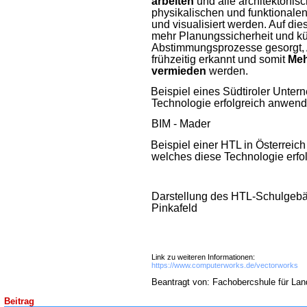
arbeiten
und alle architektonis
physikalischen und funktionale
und visualisiert werden. Auf die
mehr Planungssicherheit und k
Abstimmungsprozesse gesorgt
frühzeitig erkannt und somit
Meh
vermieden
werden.
·
Beispiel eines Südtiroler Unte
Technologie erfolgreich anwend
BIM - Mader
·
Beispiel einer HTL in Österreic
welches diese Technologie erfo
Darstellung des HTL-Schulgebä
Pinkafeld
Link zu weiteren Informationen:
https://www.computerworks.de/vectorworks
Beantragt von: Fachobercshule für Lan
Beitrag