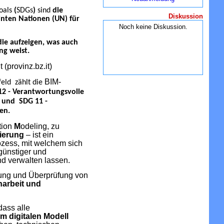
oals
(
SDGs
)
sind
die
Diskussion
einten Nationen (UN) für
Noch keine Diskussion.
die aufzeigen, was auch
ng weist.
 (provinz.bz.it)
BIM-
eld zählt die
12 - Verantwortungsvolle
 und SDG 11 -
en.
tion
M
odeling, zu
ierung
– ist ein
rozess, mit welchem sich
günstiger und
d verwalten lassen.
nung und Überprüfung von
arbeit und
dass alle
 digitalen Modell