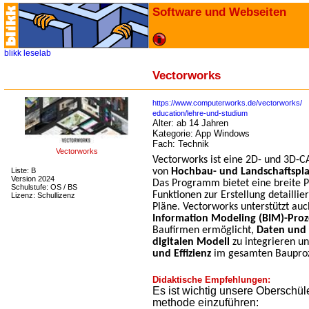
Software und Webseiten
blikk
leselab
Vectorworks
https://www.computerworks.de/vectorworks/
education/lehre-und-studium
Alter:
ab 14 Jahren
Kategorie:
App Windows
Fach:
Technik
Vectorworks
Vectorworks ist eine 2D- und 3D-C
Liste: B
von
Hochbau- und Landschaftspl
Version 2024
Das Programm bietet eine breite 
Schulstufe: OS / BS
Funktionen zur Erstellung detailli
Lizenz: Schullizenz
Pläne. Vectorworks unterstützt au
Information Modeling (BIM)-Proz
Baufirmen ermöglicht,
Daten und 
digitalen Modell
zu integrieren un
und Effizienz
im gesamten Bauproz
Didaktische Empfehlungen:
Es ist wichtig unsere Oberschül
methode einzuführen: