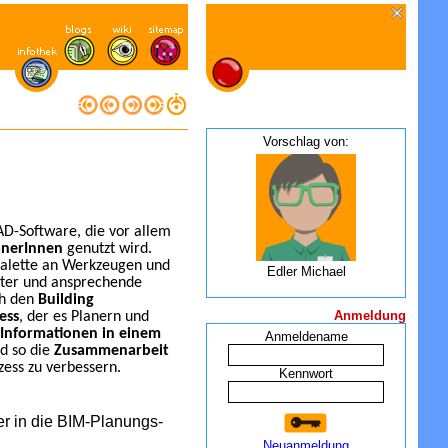
Vorschlag von:
AD-Software, die vor allem
anerInnen
genutzt wird.
Palette an Werkzeugen und
Edler Michael
erter und ansprechende
ch den
Building
Anmeldung
ess
, der es Planern und
Informationen in einem
Anmeldename
d so die
Zusammenarbeit
ess zu verbessern.
Kennwort
er in die BIM-Planungs-
Neuanmeldung