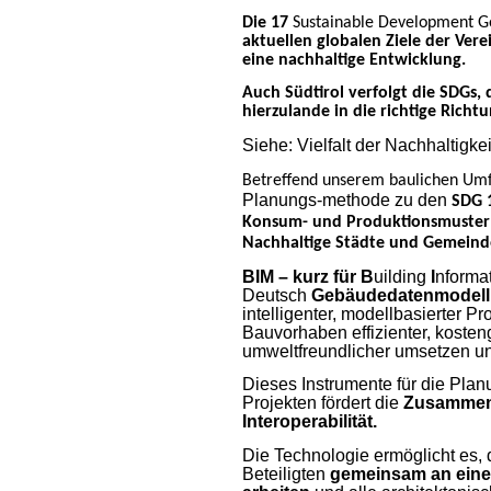
Die 17
Sustainable Development G
aktuellen globalen Ziele der Ver
eine nachhaltige Entwicklung.
Auch Südtirol verfolgt die SDGs, 
hierzulande in die richtige Richtu
Siehe:
Vielfalt der Nachhaltigkeit
Betreffend unserem baulichen Umf
Planungs-methode zu den
SDG 
Konsum- und Produktionsmuster
Nachhaltige Städte und Gemeind
BIM – kurz für B
uilding
I
nforma
Deutsch
Gebäudedatenmodell
intelligenter, modellbasierter P
Bauvorhaben effizienter, kosten
umweltfreundlicher umsetzen un
Dieses Instrumente für die Pla
Projekten fördert die
Zusammen
Interoperabilität.
Die Technologie ermöglicht es, 
Beteiligten
gemeinsam an einem