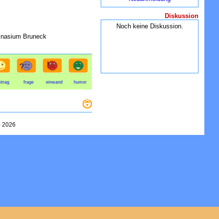
Diskussion
Noch keine Diskussion.
mnasium Bruneck
itrag
frage
einwand
humor
-
2026