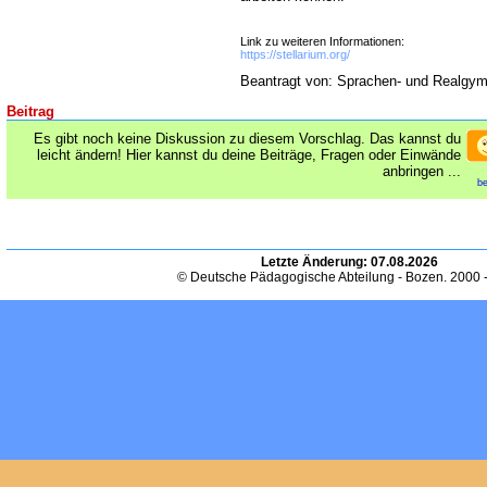
Link zu weiteren Informationen:
https://stellarium.org/
Beantragt von: Sprachen- und Realgy
Beitrag
Es gibt noch keine Diskussion zu diesem Vorschlag. Das kannst du
leicht ändern! Hier kannst du deine Beiträge, Fragen oder Einwände
anbringen ...
be
Letzte Änderung:
07.08.2026
© Deutsche Pädagogische Abteilung - Bozen. 2000 