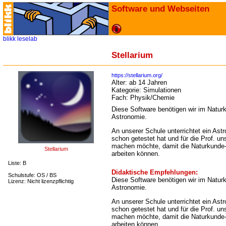
Software und Webseiten
blikk
leselab
Stellarium
https://stellarium.org/
Alter:
ab 14 Jahren
Kategorie:
Simulationen
Fach:
Physik/Chemie
Diese Software benötigen wir im Natur
Astronomie.
An unserer Schule unterrichtet ein Astr
schon getestet hat und für die Prof. u
machen möchte, damit die Naturkunde-L
Stellarium
arbeiten können.
Liste: B
Didaktische Empfehlungen:
Schulstufe: OS / BS
Diese Software benötigen wir im Natur
Lizenz: Nicht lizenzpflichtig
Astronomie.
An unserer Schule unterrichtet ein Astr
schon getestet hat und für die Prof. u
machen möchte, damit die Naturkunde-L
arbeiten können.