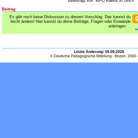
Beantragt von: WFO Raetia St.Ulrich
Beitrag
Es gibt noch keine Diskussion zu diesem Vorschlag. Das kannst du
leicht ändern! Hier kannst du deine Beiträge, Fragen oder Einwände
anbringen ...
be
Letzte Änderung:
09.08.2026
© Deutsche Pädagogische Abteilung - Bozen. 2000 