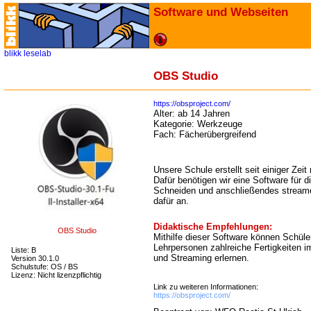
Software und Webseiten
blikk
leselab
OBS Studio
https://obsproject.com/
Alter:
ab 14 Jahren
Kategorie:
Werkzeuge
Fach:
Fächerübergreifend
Unsere Schule erstellt seit einiger Zei
Dafür benötigen wir eine Software für d
Schneiden und anschließendes streame
dafür an.
Didaktische Empfehlungen:
OBS Studio
Mithilfe dieser Software können Schüle
Lehrpersonen zahlreiche Fertigkeiten 
Liste: B
und Streaming erlernen.
Version 30.1.0
Schulstufe: OS / BS
Lizenz: Nicht lizenzpflichtig
Link zu weiteren Informationen:
https://obsproject.com/