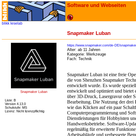
Software und Webseiten
blikk
leselab
Snapmaker Luban
https://www.snapmaker.com/de-DE/snapmaker
Alter:
ab 11 Jahren
Kategorie:
Werkzeuge
Fach:
Technik
Snapmaker Luban ist eine freie O
die von Shenzhen Snapmaker Techno
entwickelt wurde. Es wurde spezie
entwickelt und optimiert und bietet 
Snapmaker Luban
über 3D-Druck, Lasergravur oder 
Liste: B
Bearbeitung. Die Nutzung der drei F
Version 4.13.0
wie das Klicken auf ein paar Schalt
Schulstufe: MS
Lizenz: Nicht lizenzpflichtig
Computerprogrammierung und Soft
Dienstleistungen für Hobbyisten un
Handwerksbetriebe. Software-Upda
regelmäßig für erweiterte Funktionen
Arbeitsabläufe und verbesserte Benu