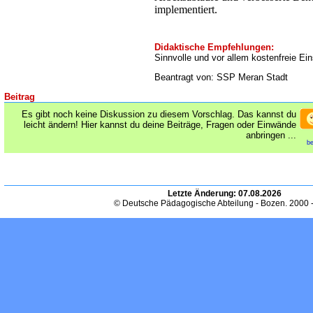
implementiert.
Didaktische Empfehlungen:
Sinnvolle und vor allem kostenfreie Ei
Beantragt von: SSP Meran Stadt
Beitrag
Es gibt noch keine Diskussion zu diesem Vorschlag. Das kannst du
leicht ändern! Hier kannst du deine Beiträge, Fragen oder Einwände
anbringen ...
be
Letzte Änderung:
07.08.2026
© Deutsche Pädagogische Abteilung - Bozen. 2000 