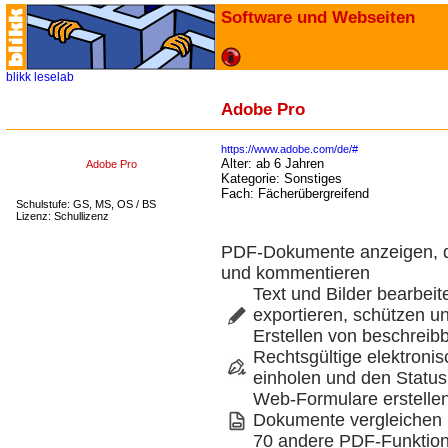
Software und Webseiten
blikk
leselab
Adobe Pro
https://www.adobe.com/de/#
Alter:
ab 6 Jahren
Adobe Pro
Kategorie:
Sonstiges
Fach:
Fächerübergreifend
Schulstufe: GS, MS, OS / BS
Lizenz: Schullizenz
PDF-Dokumente anzeigen, d
und kommentieren
Text und Bilder bearbei
exportieren, schützen un
Erstellen von beschrei
Rechtsgültige elektronis
einholen und den Status
Web-Formulare erstellen
Dokumente vergleichen 
70 andere PDF-Funktio