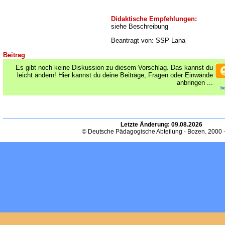
Didaktische Empfehlungen:
siehe Beschreibung
Beantragt von: SSP Lana
Beitrag
Es gibt noch keine Diskussion zu diesem Vorschlag. Das kannst du
leicht ändern! Hier kannst du deine Beiträge, Fragen oder Einwände
anbringen ...
be
Letzte Änderung:
09.08.2026
© Deutsche Pädagogische Abteilung - Bozen. 2000 