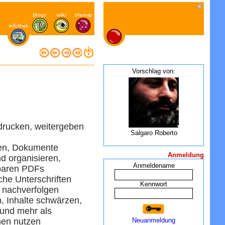
Vorschlag von:
rucken, weitergeben
Salgaro Roberto
ten, Dokumente
Anmeldung
d organisieren,
Anmeldename
bbaren PDFs
che Unterschriften
Kennwort
 nachverfolgen
, Inhalte schwärzen,
und mehr als
nen nutzen
Neuanmeldung