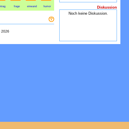
itrag
frage
einwand
humor
Diskussion
Noch keine Diskussion.
-
2026