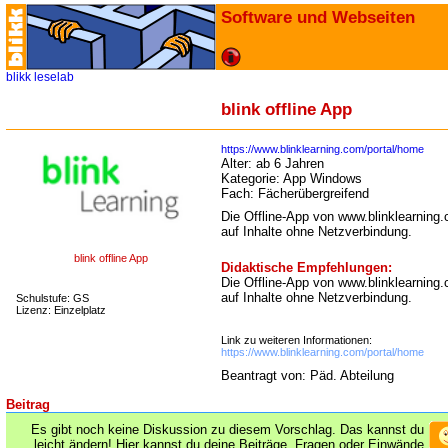
Software und Webseiten
blikk
leselab
blink offline App
https://www.blinklearning.com/portal/home
Alter:
ab 6 Jahren
Kategorie:
App Windows
Fach:
Fächerübergreifend
Die Offline-App von www.blinklearning.c
auf Inhalte ohne Netzverbindung.
blink offline App
Didaktische Empfehlungen:
Die Offline-App von www.blinklearning.c
auf Inhalte ohne Netzverbindung.
Schulstufe: GS
Lizenz: Einzelplatz
Link zu weiteren Informationen:
https://www.blinklearning.com/portal/home
Beantragt von: Päd. Abteilung
Beitrag
Es gibt noch keine Diskussion zu diesem Vorschlag. Das kannst du
leicht ändern! Hier kannst du deine Beiträge, Fragen oder Einwände