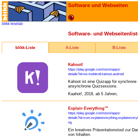
Software und Webseiten
blikk
leselab
Software- und Webseitenlist
blikk-Liste
A-Liste
B-Liste
Kahoot!
https://play.google.com/store/apps/
details?id=no.mobitroll.kahoot.android
Kahoot ist eine Quizapp für synchrone
ansynchrone Quizsessions.
Kaahot!, 2018, ab 5 Jahren,
Explain Everything™
https://play.google.com/store/apps/
details?id=com.explaineverything.explaineveryt
ng
Ein kreatives Präsentationstool zur Dar
von Inhalten.