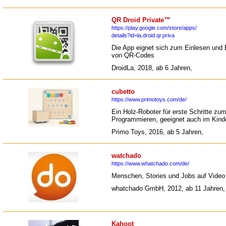
QR Droid Private™
https://play.google.com/store/apps/
details?id=la.droid.qr.priva
Die App eignet sich zum Einlesen und
von QR-Codes
DroidLa, 2018, ab 6 Jahren,
cubetto
https://www.primotoys.com/de/
Ein Holz-Roboter für erste Schritte zu
Programmieren, geeignet auch im Kind
Primo Toys, 2016, ab 5 Jahren,
watchado
https://www.whatchado.com/de/
Menschen, Stories und Jobs auf Video
whatchado GmbH, 2012, ab 11 Jahren,
Kahoot