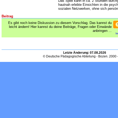
Das Spiel kann in ca. 2 Stunden durchg
hautnah erlebte Einsichten in die ps
sozialen Netzwerken, ohne sich persön
Beitrag
Es gibt noch keine Diskussion zu diesem Vorschlag. Das kannst du
leicht ändern! Hier kannst du deine Beiträge, Fragen oder Einwände
anbringen ...
be
Letzte Änderung:
07.08.2026
© Deutsche Pädagogische Abteilung - Bozen. 2000 