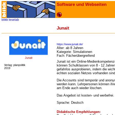
Software und Webseiten
blikk
leselab
Junait
https://www.junait.de/
Alter:
ab 8 Jahren
Kategorie:
Simulationen
Fach:
Fächerübergreifend
Junait
Junait ist ein Online-Medienkompetenzsp
Verlag: planpolitik
können Schulklassen von 8 - 12 Jahren
2019
gefahrlos ausprobieren, indem die wich
echten sozialen Netzes vorhanden sind
Die Accounts sind temporär und anony
werden kann. Lehrpersonen können ihr
am Ende auch wieder löschen.
Das Angebot ist kosten- und werbefrei.
Sprache: Deutsch
Didaktische Empfehlungen: