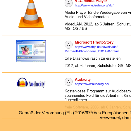
VLC Media Player
A
http://www.videolan.org/vlc/
Media Player für die Wiedergabe von v
Audio- und Videoformaten
VideoLAN, 2012, ab 6 Jahren, Schulst
MS, OS / BS
Microsoft PhotoStory
A
http://www.chip.de/downloads/
Microsoft-Photo-Story_13014707.html
tolle Diashows rasch zu erstellen
2012, ab 6 Jahren, Schulstufe: GS, M
Audacity
A
https://www.audacity.de/
Kostenloses Programm zur Audiobearbe
spannendes Feld für die Arbeit mit Kin
Jugendlichen
freie Software, 2006, ab 6 Jahren, Schu
GS, MS, OS / BS
Gemäß der Verordnung (EU) 2016/679 des Europäischen Par
verwendet, damit