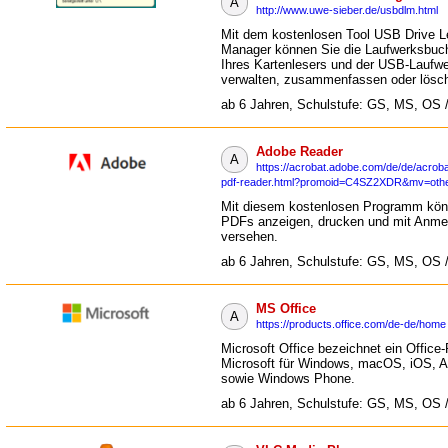
A
http://www.uwe-sieber.de/usbdlm.html
Mit dem kostenlosen Tool USB Drive Le
Manager können Sie die Laufwerksbuc
Ihres Kartenlesers und der USB-Laufw
verwalten, zusammenfassen oder lösc
ab 6 Jahren, Schulstufe: GS, MS, OS 
Adobe Reader
A
https://acrobat.adobe.com/de/de/acroba
pdf-reader.html?promoid=C4SZ2XDR&mv=oth
Mit diesem kostenlosen Programm kön
PDFs anzeigen, drucken und mit Anm
versehen.
ab 6 Jahren, Schulstufe: GS, MS, OS 
MS Office
A
https://products.office.com/de-de/home
Microsoft Office bezeichnet ein Office
Microsoft für Windows, macOS, iOS, A
sowie Windows Phone.
ab 6 Jahren, Schulstufe: GS, MS, OS 