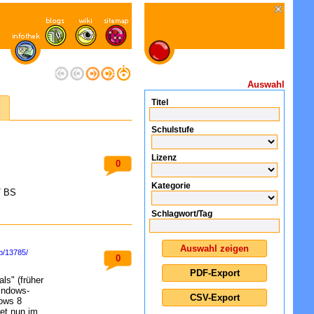
Auswahl
Titel
Schulstufe
Lizenz
0
Kategorie
/ BS
Schlagwort/Tag
lp/13785/
0
ls" (früher
indows-
dows 8
et nun im