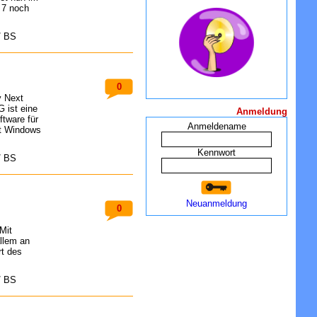
 7 noch
/ BS
0
y Next
 ist eine
Anmeldung
ftware für
Anmeldename
ft Windows
Kennwort
/ BS
Neuanmeldung
0
Mit
allem an
t des
/ BS