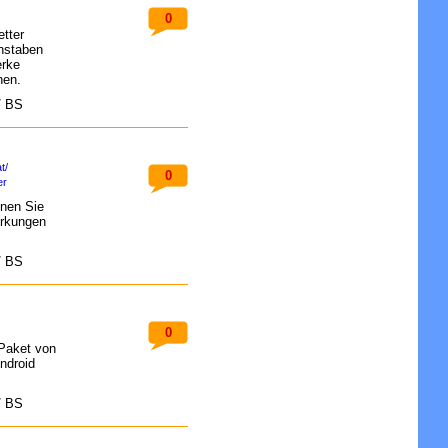
0
tter
hstaben
erke
hen.
/ BS
t/
0
er
nen Sie
erkungen
/ BS
0
-Paket von
ndroid
/ BS