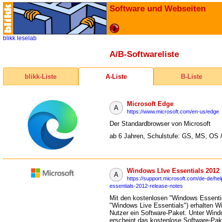
Software und Webseiten
blikk
leselab
A/B-Softwareliste
blikk-Liste
A-Liste
B-Liste
Microsoft Edge
A
https://www.microsoft.com/en-us/edge
Der Standardbrowser von Microsoft
ab 6 Jahren, Schulstufe: GS, MS, OS 
Windows LIve Essentials 2012
A
https://support.microsoft.com/de-de/he
essentials-2012-release-notes
Mit den kostenlosen "Windows Essentia
"Windows Live Essentials") erhalten W
Nutzer ein Software-Paket. Unter Win
erscheint das kostenlose Software-Pak