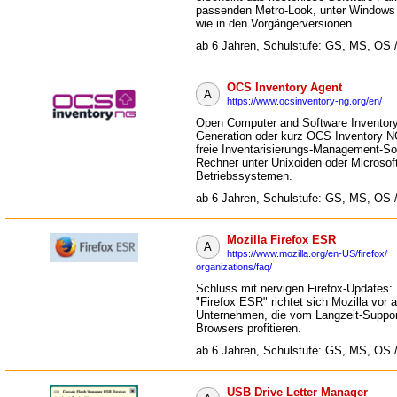
passenden Metro-Look, unter Windows
wie in den Vorgängerversionen.
ab 6 Jahren, Schulstufe: GS, MS, OS 
OCS Inventory Agent
A
https://www.ocsinventory-ng.org/en/
Open Computer and Software Inventor
Generation oder kurz OCS Inventory NG
freie Inventarisierungs-Management-So
Rechner unter Unixoiden oder Microso
Betriebssystemen.
ab 6 Jahren, Schulstufe: GS, MS, OS 
Mozilla Firefox ESR
A
https://www.mozilla.org/en-US/firefox/
organizations/faq/
Schluss mit nervigen Firefox-Updates: 
"Firefox ESR" richtet sich Mozilla vor 
Unternehmen, die vom Langzeit-Suppor
Browsers profitieren.
ab 6 Jahren, Schulstufe: GS, MS, OS 
USB Drive Letter Manager