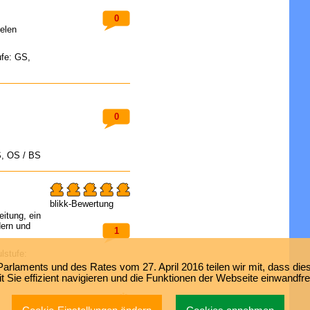
0
ielen
ufe: GS,
0
S, OS / BS
blikk-Bewertung
itung, ein
dern und
1
lstufe:
laments und des Rates vom 27. April 2016 teilen wir mit, dass dies
 Sie effizient navigieren und die Funktionen der Webseite einwandfr