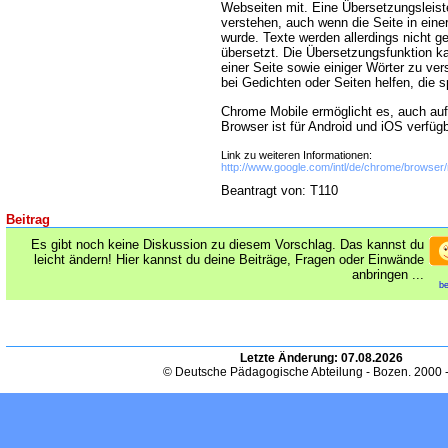
Webseiten mit. Eine Übersetzungsleiste
verstehen, auch wenn die Seite in eine
wurde. Texte werden allerdings nicht g
übersetzt. Die Übersetzungsfunktion k
einer Seite sowie einiger Wörter zu ve
bei Gedichten oder Seiten helfen, die 
Chrome Mobile ermöglicht es, auch auf
Browser ist für Android und iOS verfügb
Link zu weiteren Informationen:
http://www.google.com/intl/de/chrome/browser/
Beantragt von: T110
Beitrag
Es gibt noch keine Diskussion zu diesem Vorschlag. Das kannst du
leicht ändern! Hier kannst du deine Beiträge, Fragen oder Einwände
anbringen ...
be
Letzte Änderung:
07.08.2026
© Deutsche Pädagogische Abteilung - Bozen. 2000 