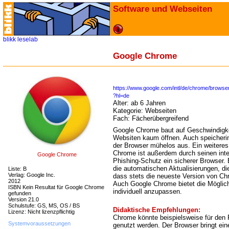
Software und Webseiten
blikk
leselab
Google Chrome
https://www.google.com/intl/de/chrome/browser
?hl=de
Alter:
ab 6 Jahren
Kategorie:
Webseiten
Fach:
Fächerübergreifend
Google Chrome baut auf Geschwindigke
Websiten kaum öffnen. Auch speicheri
der Browser mühelos aus. Ein weiteres P
Chrome ist außerdem durch seinen inte
Google Chrome
Phishing-Schutz ein sicherer Browser.
die automatischen Aktualisierungen, di
Liste: B
Verlag: Google Inc.
dass stets die neueste Version von Ch
2012
Auch Google Chrome bietet die Möglich
ISBN Kein Resultat für Google Chrome
individuell anzupassen.
gefunden
Version 21.0
Schulstufe: GS, MS, OS / BS
Didaktische Empfehlungen:
Lizenz: Nicht lizenzpflichtig
Chrome könnte beispielsweise für den 
Systemvoraussetzungen
genutzt werden. Der Browser bringt ein