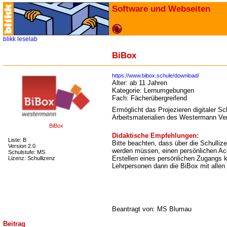
Software und Webseiten
blikk
leselab
BiBox
https://www.bibox.schule/download/
Alter:
ab 11 Jahren
Kategorie:
Lernumgebungen
Fach:
Fächerübergreifend
Ermöglicht das Projezieren digitaler S
Arbeitsmaterialien des Westermann Ver
BiBox
Didaktische Empfehlungen:
Liste: B
Bitte beachten,
dass über die Schullize
Version 2.0
werden müssen, einen persönlichen Acc
Schulstufe: MS
Erstellen eines persönlichen Zugangs 
Lizenz: Schullizenz
Lehrpersonen dann die BiBox mit allen
Beantragt von: MS Blumau
Beitrag