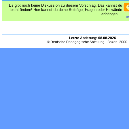
Es gibt noch keine Diskussion zu diesem Vorschlag. Das kannst du
leicht ändern! Hier kannst du deine Beiträge, Fragen oder Einwände
anbringen ...
be
Letzte Änderung:
08.08.2026
© Deutsche Pädagogische Abteilung - Bozen. 2000 