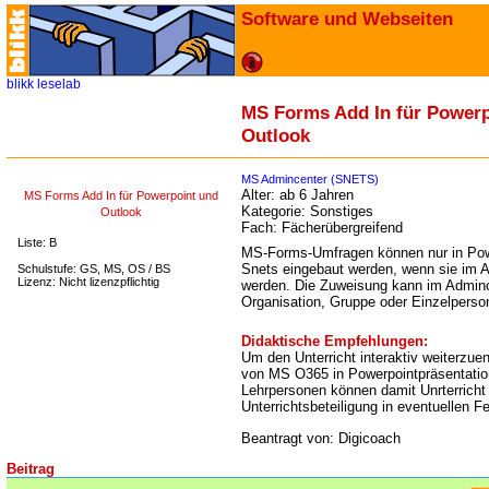
Software und Webseiten
blikk
leselab
MS Forms Add In für Powerp
Outlook
MS Admincenter (SNETS)
Alter:
ab 6 Jahren
MS Forms Add In für Powerpoint und
Kategorie:
Sonstiges
Outlook
Fach:
Fächerübergreifend
Liste: B
MS-Forms-Umfragen können nur in Powe
Snets eingebaut werden, wenn sie im A
Schulstufe: GS, MS, OS / BS
Lizenz: Nicht lizenzpflichtig
werden. Die Zuweisung kann im Adminc
Organisation, Gruppe oder Einzelperso
Didaktische Empfehlungen:
Um den Unterricht interaktiv weiterzuen
von MS O365 in Powerpointpräsentatio
Lehrpersonen können damit Unrterricht 
Unterrichtsbeteiligung in eventuellen 
Beantragt von: Digicoach
Beitrag