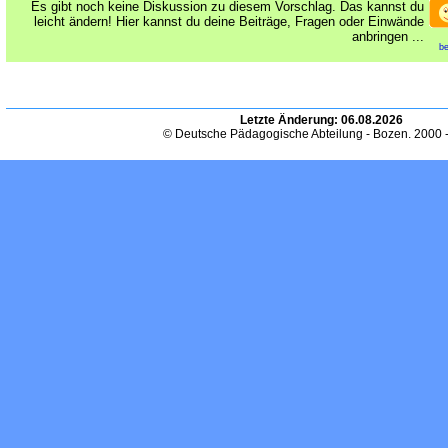
Es gibt noch keine Diskussion zu diesem Vorschlag. Das kannst du
leicht ändern! Hier kannst du deine Beiträge, Fragen oder Einwände
anbringen ...
be
Letzte Änderung:
06.08.2026
© Deutsche Pädagogische Abteilung - Bozen. 2000 