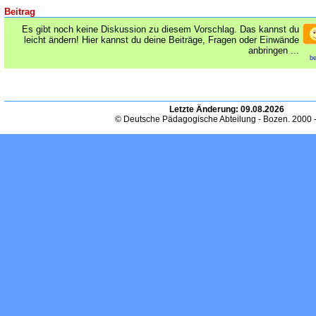
Beitrag
Es gibt noch keine Diskussion zu diesem Vorschlag. Das kannst du
leicht ändern! Hier kannst du deine Beiträge, Fragen oder Einwände
anbringen ...
be
Letzte Änderung:
09.08.2026
© Deutsche Pädagogische Abteilung - Bozen. 2000 