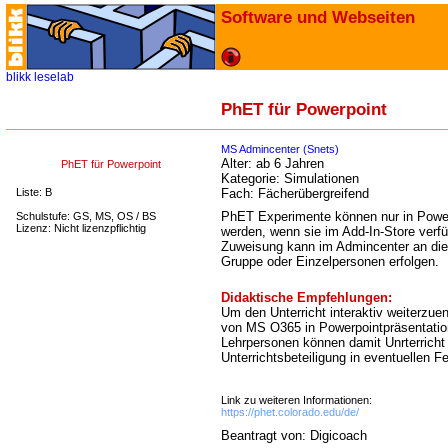
Software und Webseiten
blikk
leselab
PhET für Powerpoint
MS Admincenter (Snets)
Alter:
ab 6 Jahren
PhET für Powerpoint
Kategorie:
Simulationen
Liste: B
Fach:
Fächerübergreifend
PhET Experimente können nur in Power
Schulstufe: GS, MS, OS / BS
Lizenz: Nicht lizenzpflichtig
werden, wenn sie im Add-In-Store verf
Zuweisung kann im Admincenter an die
Gruppe oder Einzelpersonen erfolgen.
Didaktische Empfehlungen:
Um den Unterricht interaktiv weiterzuen
von MS O365 in Powerpointpräsentatio
Lehrpersonen können damit Unrterricht 
Unterrichtsbeteiligung in eventuellen 
Link zu weiteren Informationen:
https://phet.colorado.edu/de/
Beantragt von: Digicoach