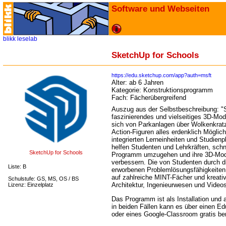
Software und Webseiten
blikk
leselab
SketchUp for Schools
https://edu.sketchup.com/app?auth=msft
Alter:
ab 6 Jahren
Kategorie:
Konstruktionsprogramm
Fach:
Fächerübergreifend
Auszug aus der Selbstbeschreibung: "S
faszinierendes und vielseitiges 3D-Mo
sich von Parkanlagen über Wolkenkratz
Action-Figuren alles erdenklich Möglich
integrierten Lerneinheiten und Studien
helfen Studenten und Lehrkräften, sch
SketchUp for Schools
Programm umzugehen und ihre 3D-Model
verbessern. Die von Studenten durch 
Liste: B
erworbenen Problemlösungsfähigkeiten 
auf zahlreiche MINT-Fächer und kreati
Schulstufe: GS, MS, OS / BS
Architektur, Ingenieurwesen und Videos
Lizenz: Einzelplatz
Das Programm ist als Installation und 
in beiden Fällen kann es über einen Ed
oder eines Google-Classroom gratis be