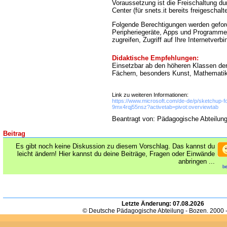
Voraussetzung ist die Freischaltung d
Center (für snets.it bereits freigeschalte
Folgende Berechtigungen werden geford
Peripheriegeräte, Apps und Programme 
zugreifen, Zugriff auf Ihre Internetverb
Didaktische Empfehlungen:
Einsetzbar ab den höheren Klassen der
Fächern, besonders Kunst, Mathematik
Link zu weiteren Informationen:
https://www.microsoft.com/de-de/p/sketchup-f
9mx4rqj55nsz?activetab=pivot:overviewtab
Beantragt von: Pädagogische Abteilun
Beitrag
Es gibt noch keine Diskussion zu diesem Vorschlag. Das kannst du
leicht ändern! Hier kannst du deine Beiträge, Fragen oder Einwände
anbringen ...
be
Letzte Änderung:
07.08.2026
© Deutsche Pädagogische Abteilung - Bozen. 2000 