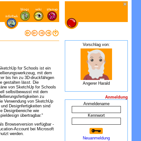
Vorschlag von:
ketchUp for Schools ist ein
dellierungswerkzeug, mit dem
er bis hin zu 3D-druckfähigen
e gestalten lässt. Die
Angerer Harald
pläne von SketchUp for Schools
nell selbstbewusst mit dem
lierungsfertigkeiten zu
Anmeldung
die Verwendung von SketchUp
Anmeldename
und Designfertigkeiten sind
ve Designbereiche wie
pieldesign übertragbar."
Kennwort
als Browserversion verfügbar -
ucation-Account bei Microsoft
nutzt werden.
Neuanmeldung