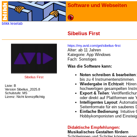
Software und Webseiten
blikk
leselab
Sibelius First
https://my.avid.com/get/sibelius-first
Alter:
ab 11 Jahren
Kategorie:
App Windows
Fach:
Sonstiges
Was die Software kann:
Noten schreiben & bearbeiten
Sibelius First
bis zu 4 Instrumentenstimmen.
Wiedergabe in Echtzeit
: Hören
Liste: B
hochwertigen gesampelten Inst
Version Sibelius_2025.8
Export & Teilen
: Veröffentlich
Schulstufe: MS
Lizenz: Nicht lizenzpflichtig
oder direkt auf Plattformen wi
Intelligentes Layout
: Automati
Seitenformate für ein sauberes 
Einfache Bedienung
: Intuitive
Hobbykomponisten und Einsteig
Didaktische Empfehlungen:
Musikalisches Gestalten fördern
Schülerinnen und Schüler können eige