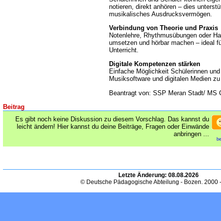
notieren, direkt anhören – dies unterstü
musikalisches Ausdrucksvermögen.
Verbindung von Theorie und Praxis
Notenlehre, Rhythmusübungen oder Har
umsetzen und hörbar machen – ideal fü
Unterricht.
Digitale Kompetenzen stärken
Einfache Möglichkeit Schülerinnen un
Musiksoftware und digitalen Medien zu
Beantragt von: SSP Meran Stadt/ MS 
Beitrag
Es gibt noch keine Diskussion zu diesem Vorschlag. Das kannst du
leicht ändern! Hier kannst du deine Beiträge, Fragen oder Einwände
anbringen ...
be
Letzte Änderung:
08.08.2026
© Deutsche Pädagogische Abteilung - Bozen. 2000 