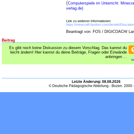
(
Computerspiele im Unterricht: Minecra
verlag.de)
Link zu weiteren Informationen:
https://minecraft.fandom.com/de/wiki/Education
Beantragt von: FOS / DIGICOACH/ La
Beitrag
Es gibt noch keine Diskussion zu diesem Vorschlag. Das kannst du
leicht ändern! Hier kannst du deine Beiträge, Fragen oder Einwände
anbringen ...
be
Letzte Änderung:
08.08.2026
© Deutsche Pädagogische Abteilung - Bozen. 2000 