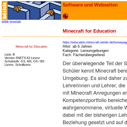
Software und Webseiten
blikk
leselab
Minecraft for Education
https://education.minecraft.net/de-de/homepag
Alter:
ab 6 Jahren
Minecraft for Education
Kategorie:
Lernumgebungen
Liste: B
Fach:
Fächerübergreifend
Version SNETS A3 Lizenz
Der überwiegende Teil der 
Schulstufe: GS, MS, OS / BS
Lizenz: Schullizenz
Schüler kennt Minecraft bere
Umgebung. Es sind daher zu
Lehrerinnen und Lehrer, die
mit Minecraft Anregungen erh
Kompetenzportfolio bereiche
wahrgenommene, virtuelle We
dabei mit der bisherigen Leh
Beziehung gesetzt und auf 