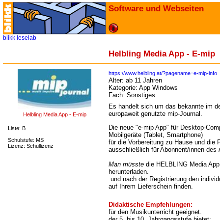
Software und Webseiten
blikk
leselab
Helbling Media App - E-mip
https://www.helbling.at/?pagename=e-mip-info
Alter:
ab 11 Jahren
Kategorie:
App Windows
Fach:
Sonstiges
Es handelt sich um das bekannte im 
europaweit genutzte mip-Journal.
Helbling Media App - E-mip
Die neue "e-mip App" für Desktop-Com
Liste: B
Mobilgeräte (Tablet, Smartphone)
Schulstufe: MS
für die Vorbereitung zu Hause und die P
Lizenz: Schullizenz
ausschließlich für Abonnent/innen des
Man müsste
die HELBLING Media App f
herunterladen.
und nach der Registrierung den indivi
auf Ihrem Lieferschein finden.
Didaktische Empfehlungen:
für den Musikunterricht geeignet.
der 5. bis 10. Jahrgangsstufe bietet: