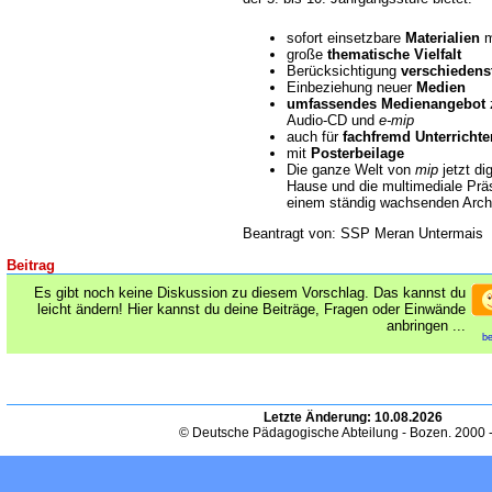
sofort einsetzbare
Materialien
m
große
thematische Vielfalt
Berücksichtigung
verschiedens
Einbeziehung neuer
Medien
umfassendes Medienangebot
z
Audio-CD und
e-mip
auch für
fachfremd Unterricht
mit
Posterbeilage
Die ganze Welt von
mip
jetzt dig
Hause und die multimediale Präs
einem ständig wachsenden Arch
Beantragt von: SSP Meran Untermais
Beitrag
Es gibt noch keine Diskussion zu diesem Vorschlag. Das kannst du
leicht ändern! Hier kannst du deine Beiträge, Fragen oder Einwände
anbringen ...
be
Letzte Änderung:
10.08.2026
© Deutsche Pädagogische Abteilung - Bozen. 2000 