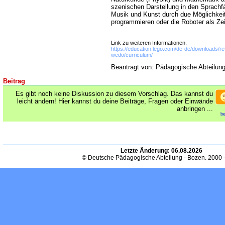
szenischen Darstellung in den Sprachf
Musik und Kunst durch due Möglichkeit
programmieren oder die Roboter als Z
Link zu weiteren Informationen:
https://education.lego.com/de-de/downloads/re
wedo/curriculum/
Beantragt von: Pädagogische Abteilun
Beitrag
Es gibt noch keine Diskussion zu diesem Vorschlag. Das kannst du
leicht ändern! Hier kannst du deine Beiträge, Fragen oder Einwände
anbringen ...
be
Letzte Änderung:
06.08.2026
© Deutsche Pädagogische Abteilung - Bozen. 2000 