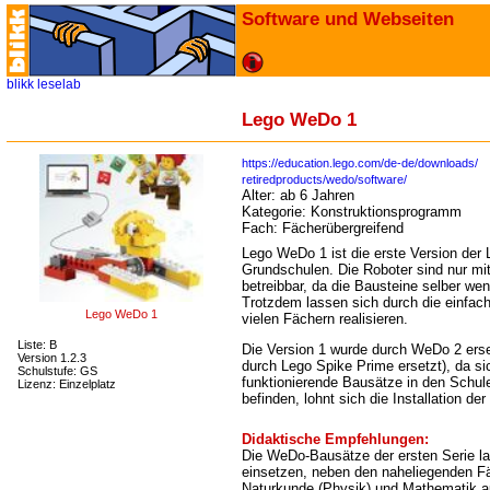
Software und Webseiten
blikk
leselab
Lego WeDo 1
https://education.lego.com/de-de/downloads/
retiredproducts/wedo/software/
Alter:
ab 6 Jahren
Kategorie:
Konstruktionsprogramm
Fach:
Fächerübergreifend
Lego WeDo 1 ist die erste Version der
Grundschulen. Die Roboter sind nur 
betreibbar, da die Bausteine selber wen
Trotzdem lassen sich durch die einfach
Lego WeDo 1
vielen Fächern realisieren.
Liste: B
Die Version 1 wurde durch WeDo 2 ers
Version 1.2.3
durch Lego Spike Prime ersetzt), da si
Schulstufe: GS
funktionierende Bausätze in den Schul
Lizenz: Einzelplatz
befinden, lohnt sich die Installation de
Didaktische Empfehlungen:
Die WeDo-Bausätze der ersten Serie la
einsetzen, neben den naheliegenden F
Naturkunde (Physik) und Mathematik au