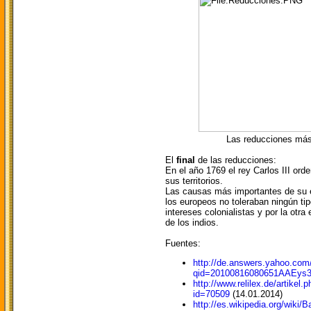
Las reducciones más g
El
final
de las reducciones:
En el año 1769 el rey Carlos III ord
sus territorios.
Las causas más importantes de su e
los europeos no toleraban ningún ti
intereses colonialistas y por la otra
de los indios.
Fuentes:
http://de.answers.yahoo.com
qid=20100816080651AAEys
http://www.relilex.de/artikel.
id=70509
(14.0
http://es.wikipedia.org/wi