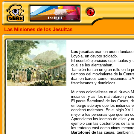
Las Misiones de los Jesuitas
Los jesuitas
eran un orden fundado 
Loyola, un devoto soldado.
El escribió ejercicios espirituales y
cual se les alentanaban.
También tenían un gran rollo en la p
tiempos del movimiente de la Contra
iban en barcos como misioneros a A
franciscanos y dominicos.
Muchos colonialistas en el Nuevo Mu
indianos; y así los maltrataron y cr
El padre Bartolomé de las Casas, de
embargo subrayó que los indianos 
condenó maltratos. En el siglo XVII 
mejor a los personas que querían con
Aprendieron los idomas de ellos y a
ejemplo con las costumbres de la ro
los trataron casi como ninos menore
Bartolomé de las casas,
también ll