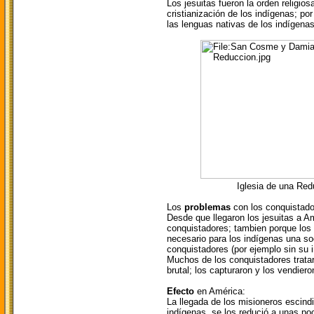
Los jesuitas fueron la orden religio
cristianización de los indígenas; po
las lenguas nativas de los indígenas
Iglesia de una Reduc
Los
problemas
con los conquistado
Desde que llegaron los jesuitas a A
conquistadores; tambien porque los 
necesario para los indígenas una soc
conquistadores (por ejemplo sin su i
Muchos de los conquistadores trata
brutal; los capturaron y los vendie
Efecto
en América:
La llegada de los misioneros escindi
indígenas, se los redució a unas p