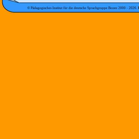
© Pädagogisches Institut für die deutsche Sprachgruppe Bozen 2000 -
2026
.