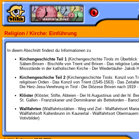
Religion / Kirche: Einführung
In dieem Abschnitt findest du Informationen zu
Kirchengeschichte Teil 1
(Kirchengeschichte Tirols im Überblick:
Säben-Brixen - Bischöfe von Trient und Brixen - Das religiöse Leb
Missstände in der katholischen Kirche - Der Wiedertäufer- Jakob H
Kirchengeschiche Teil 2
(Kirchengeschichte Tirols: Konzil von Tr
religiösen Orden - Das Konzil von Trient (1545-1563) - Das Zeitalte
Die Herz-Jesu-Verehrung in Tirol - Die Diözese Brixen nach 1919 
Klöster
(Klöster, Stifte, Abteien - Der hl.Augustinus und der hl. B
St. Gallen - Franziskaner und Dominikaner als Bettelorden - Barock
Wallfahrten
(Wallfahrtsstätten - Weg und Ziel - Wallfahrtsort Mari
Wallfahrtsoft Kaltenbrunn im Kaunertal - Wallfahrtsort Obermauern b
Votivbilder)