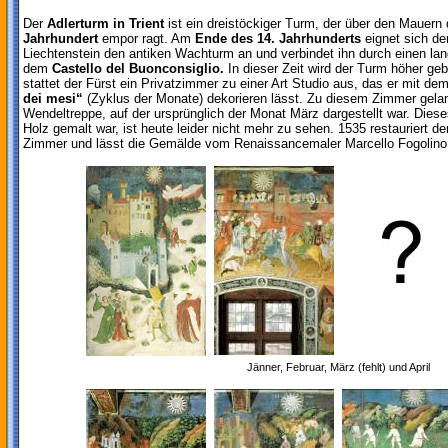
Der
Adlerturm in Trient
ist ein dreistöckiger Turm, der über den Mauern
Jahrhundert
empor ragt. Am
Ende des 14. Jahrhunderts
eignet sich de
Liechtenstein den antiken Wachturm an und verbindet ihn durch einen l
dem
Castello del Buonconsiglio.
In dieser Zeit wird der Turm höher ge
stattet der Fürst ein Privatzimmer zu einer Art Studio aus, das er mit 
dei mesi“
(Zyklus der Monate) dekorieren lässt. Zu diesem Zimmer gela
Wendeltreppe, auf der ursprünglich der Monat März dargestellt war. Dies
Holz gemalt war, ist heute leider nicht mehr zu sehen. 1535 restauriert d
Zimmer und lässt die Gemälde vom Renaissancemaler Marcello Fogolino
Jänner, Februar, März (fehlt) und April