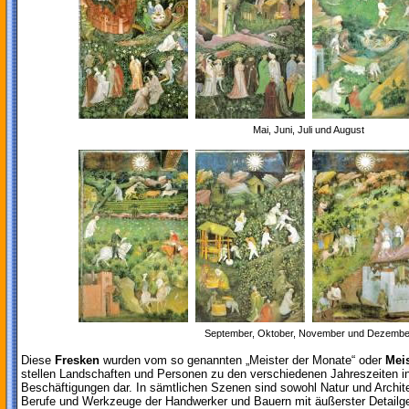
Mai, Juni, Juli und August
September, Oktober, November und Dezembe
Diese
Fresken
wurden vom so genannten „Meister der Monate“ oder
Mei
stellen Landschaften und Personen zu den verschiedenen Jahreszeiten 
Beschäftigungen dar. In sämtlichen Szenen sind sowohl Natur und Architek
Berufe und Werkzeuge der Handwerker und Bauern mit äußerster Detailgenau