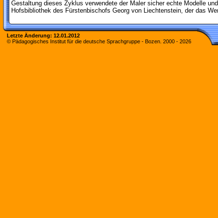
Gestaltung dieses Zyklus verwendete der Maler sicher echte Modelle und
Hofsbibliothek des Fürstenbischofs Georg von Liechtenstein, der das Wer
Letzte Änderung:
12.01.2012
© Pädagogisches Institut für die deutsche Sprachgruppe - Bozen. 2000 -
2026